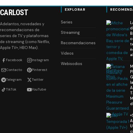
EXPLORAR
RECOMEND
CARLOST
Series
L
Adelantos, novedades y
d
recomendaciones de
Streaming
B
series de TV y plataformas
c
de streaming (como Netflix,
Recomendaciones
t
Apple TV+, HBO Max).
n
Videos
a
Facebook
Instagram
Webisodios
M
Contacto
Pinterest
P
G
Telegram
Twitter
l
A
TikTok
YouTube
T
M
d
«
A
U
c