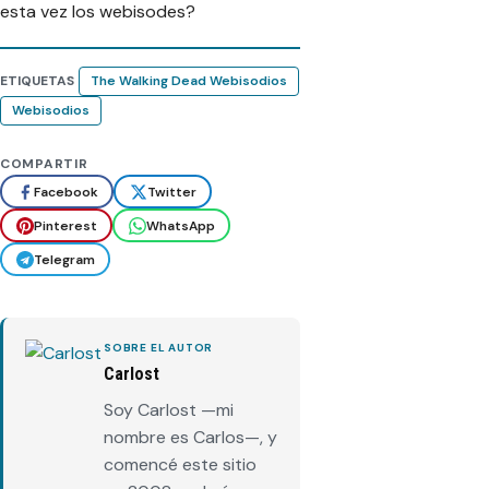
esta vez los webisodes?
ETIQUETAS
The Walking Dead Webisodios
Webisodios
COMPARTIR
Facebook
Twitter
Pinterest
WhatsApp
Telegram
SOBRE EL AUTOR
Carlost
Soy Carlost —mi
nombre es Carlos—, y
comencé este sitio