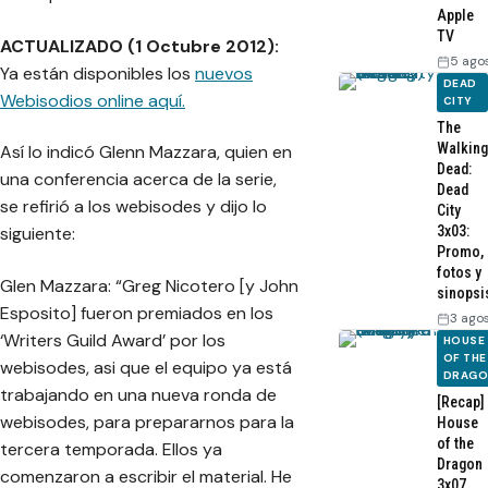
Apple
TV
ACTUALIZADO (1 Octubre 2012):
5 ago
Ya están disponibles los
nuevos
DEAD
Webisodios online aquí.
CITY
The
Walking
Así lo indicó Glenn Mazzara, quien en
Dead:
una conferencia acerca de la serie,
Dead
se refirió a los webisodes y dijo lo
City
3x03:
siguiente:
Promo,
fotos y
Glen Mazzara: “Greg Nicotero [y John
sinopsi
Esposito] fueron premiados en los
3 ago
‘Writers Guild Award’ por los
HOUSE
OF THE
webisodes, asi que el equipo ya está
DRAG
trabajando en una nueva ronda de
[Recap]
webisodes, para prepararnos para la
House
of the
tercera temporada. Ellos ya
Dragon
comenzaron a escribir el material. He
3x07