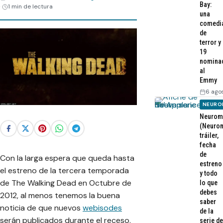
Bay:
1 min de lectura
una
comedi
de
terror y
19
nomina
al
Emmy
6 ago
NEURO
Neurom
(Neurom
tráiler,
fecha
de
Con la larga espera que queda hasta
estreno
el estreno de la tercera temporada
y todo
de The Walking Dead en Octubre de
lo que
debes
2012, al menos tenemos la buena
saber
noticia de que nuevos
webisodes
de la
serán publicados durante el receso.
serie de