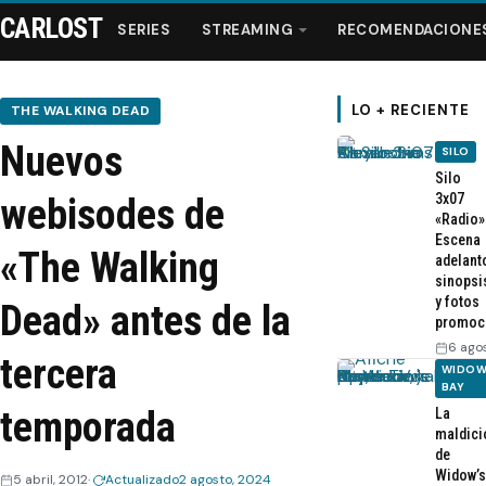
CARLOST
SERIES
STREAMING
RECOMENDACIONE
LO + RECIENTE
THE WALKING DEAD
Nuevos
SILO
Series
Silo
3x07
webisodes de
«Radio»
Streaming
Escena
«The Walking
adelant
sinopsi
Recomendaciones
y fotos
Dead» antes de la
promoc
Videos
6 ago
tercera
WIDOW
BAY
Webisodios
temporada
La
maldici
de
Widow’s
5 abril, 2012
Actualizado
2 agosto, 2024