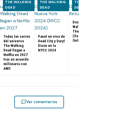
THE WALKING
THE WALKING
THE WALKING
THE WALK
DEAD
DEAD
DEAD
DEAD
Documental The
Walking Dead:
Los últimos
The Return
capítulos de
(Subtitulado
Todas las series
Panel en vivo de
Walking Dea
Online)
del universo
Dead City y Daryl
llegan a Netf
The Walking
Dixon en la
Latinoaméri
Dead llegan a
NYCC 2024
Netflix en 2027
tras un acuerdo
millonario con
AMC
Ver comentarios