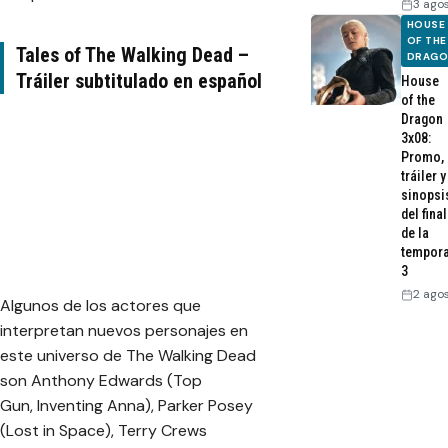
3 ago
HOUSE
OF THE
Tales of The Walking Dead –
DRAG
Tráiler subtitulado en español
House
of the
Dragon
3x08:
Promo,
tráiler y
sinopsi
del final
de la
tempor
3
2 ago
Algunos de los actores que
interpretan nuevos personajes en
este universo de The Walking Dead
son Anthony Edwards (
Top
Gun
,
Inventing Anna
), Parker Posey
(
Lost in Space
), Terry Crews