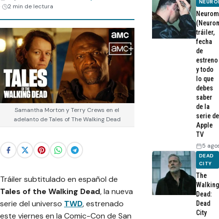
NEURO
2 min de lectura
Neurom
(Neurom
tráiler,
fecha
de
estreno
y todo
lo que
debes
saber
de la
Samantha Morton y Terry Crews en el
serie de
adelanto de Tales of The Walking Dead
Apple
TV
5 ago
DEAD
CITY
The
Tráiler subtitulado en español de
Walking
Tales of the Walking Dead
, la nueva
Dead:
serie del universo
TWD
, estrenado
Dead
City
este viernes en la Comic-Con de San