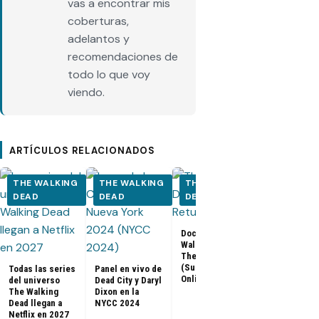
vas a encontrar mis
coberturas,
adelantos y
recomendaciones de
todo lo que voy
viendo.
ARTÍCULOS RELACIONADOS
THE WALKING
THE WALKING
THE WALKING
THE WALK
DEAD
DEAD
DEAD
DEAD
Documental The
Walking Dead:
Los últimos
The Return
capítulos de
(Subtitulado
Todas las series
Panel en vivo de
Walking Dea
Online)
del universo
Dead City y Daryl
llegan a Netf
The Walking
Dixon en la
Latinoaméri
Dead llegan a
NYCC 2024
Netflix en 2027