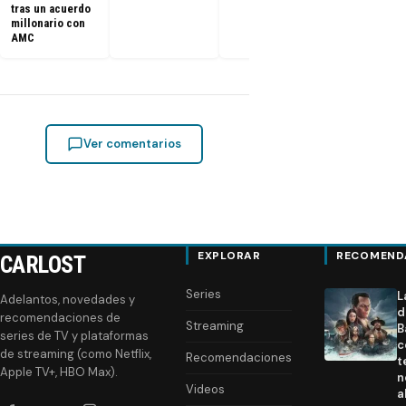
tras un acuerdo
millonario con
AMC
Ver comentarios
EXPLORAR
RECOMEND
CARLOST
Series
L
Adelantos, novedades y
d
recomendaciones de
Streaming
B
series de TV y plataformas
c
de streaming (como Netflix,
Recomendaciones
t
Apple TV+, HBO Max).
n
Videos
a