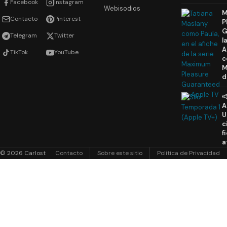
Facebook
Instagram
Webisodios
M
Contacto
Pinterest
P
G
Telegram
Twitter
l
A
TikTok
YouTube
c
M
d
«
A
U
c
f
a
© 2026 Carlost
Contacto
Sobre este sitio
Política de Privacidad