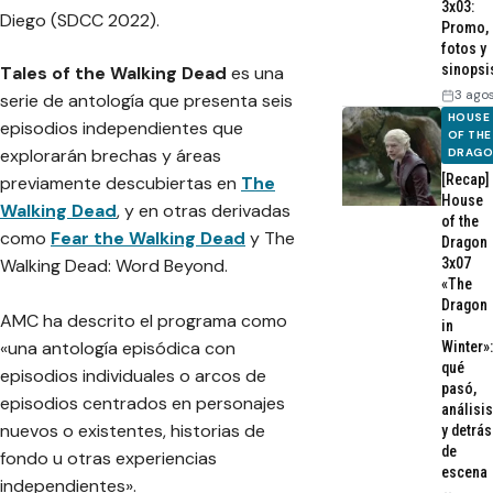
3x03:
Diego (SDCC 2022).
Promo,
fotos y
sinopsi
T
ales of the Walking Dead
es una
3 ago
serie de antología que presenta seis
HOUSE
episodios independientes que
OF THE
explorarán brechas y áreas
DRAG
[Recap]
previamente descubiertas en
The
House
Walking Dead
, y en otras derivadas
of the
como
Fear the Walking Dead
y The
Dragon
Walking Dead: Word Beyond.
3x07
«The
Dragon
AMC ha descrito el programa como
in
«una antología episódica con
Winter»:
qué
episodios individuales o arcos de
pasó,
episodios centrados en personajes
análisis
nuevos o existentes, historias de
y detrás
de
fondo u otras experiencias
escena
independientes».