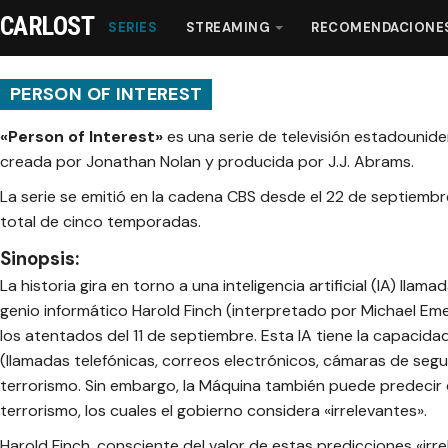
CARLOST
SERIES
STREAMING
RECOMENDACIONE
PERSON OF INTEREST
«Person of Interest»
es una serie de televisión estadounide
Series
creada por Jonathan Nolan y producida por J.J. Abrams.
La serie se emitió en la cadena CBS desde el 22 de septiembre
Streaming
total de cinco temporadas.
Sinopsis:
Recomendaciones
La historia gira en torno a una inteligencia artificial (IA) ll
genio informático Harold Finch (interpretado por Michael Em
Videos
los atentados del 11 de septiembre. Esta IA tiene la capacida
(llamadas telefónicas, correos electrónicos, cámaras de segur
Webisodios
terrorismo. Sin embargo, la Máquina también puede predecir 
terrorismo, los cuales el gobierno considera «irrelevantes».
Harold Finch, consciente del valor de estas predicciones «irr