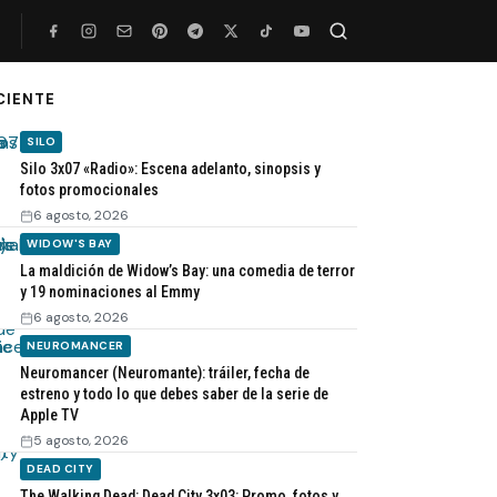
CIENTE
Buscar
SILO
Silo 3x07 «Radio»: Escena adelanto, sinopsis y
fotos promocionales
6 agosto, 2026
WIDOW'S BAY
La maldición de Widow’s Bay: una comedia de terror
y 19 nominaciones al Emmy
6 agosto, 2026
NEUROMANCER
Neuromancer (Neuromante): tráiler, fecha de
estreno y todo lo que debes saber de la serie de
Apple TV
5 agosto, 2026
DEAD CITY
The Walking Dead: Dead City 3x03: Promo, fotos y