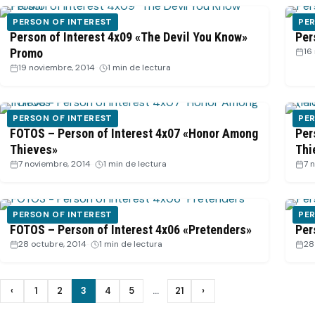
PERSON OF INTEREST
PER
Person of Interest 4x09 «The Devil You Know»
Per
Promo
16
19 noviembre, 2014
·
1 min de lectura
PERSON OF INTEREST
PER
FOTOS – Person of Interest 4x07 «Honor Among
Per
Thieves»
Thi
7 noviembre, 2014
·
1 min de lectura
7 
PERSON OF INTEREST
PER
FOTOS – Person of Interest 4x06 «Pretenders»
Per
28 octubre, 2014
·
1 min de lectura
28
Paginación
‹
1
2
3
4
5
…
21
›
Anterior
Siguiente