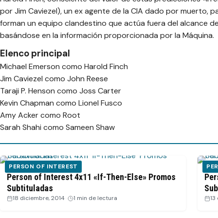
por Jim Caviezel), un ex agente de la CIA dado por muerto, p
forman un equipo clandestino que actúa fuera del alcance de
basándose en la información proporcionada por la Máquina.
Elenco principal
Michael Emerson como Harold Finch
Jim Caviezel como John Reese
Taraji P. Henson como Joss Carter
Kevin Chapman como Lionel Fusco
Amy Acker como Root
Sarah Shahi como Sameen Shaw
PERSON OF INTEREST
PER
Person of Interest 4x11 «If-Then-Else» Promos
Per
Subtituladas
Sub
18 diciembre, 2014
·
1 min de lectura
13