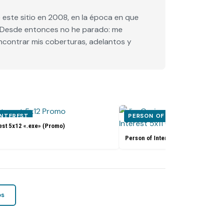
este sitio en 2008, en la época en que
e. Desde entonces no he parado: me
encontrar mis coberturas, adelantos y
INTEREST
PERSON OF INTEREST
est 5x12 «.exe» (Promo)
Person of Interest 5x11 «Synecd
os