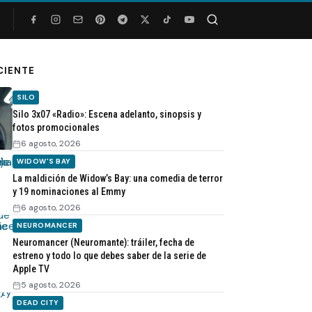
Buscar
CIENTE
SILO
Silo 3x07 «Radio»: Escena adelanto, sinopsis y
fotos promocionales
6 agosto, 2026
WIDOW'S BAY
La maldición de Widow’s Bay: una comedia de terror
y 19 nominaciones al Emmy
6 agosto, 2026
NEUROMANCER
Neuromancer (Neuromante): tráiler, fecha de
estreno y todo lo que debes saber de la serie de
Apple TV
5 agosto, 2026
DEAD CITY