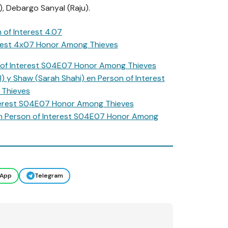
, Debargo Sanyal (Raju).
App
Telegram