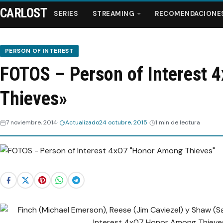
CARLOST
SERIES
STREAMING
RECOMENDACIONE
PERSON OF INTEREST
FOTOS – Person of Interest
Series
Thieves»
Streaming
7 noviembre, 2014
Actualizado
24 octubre, 2015
1 min de lectura
Recomendaciones
Videos
Webisodios