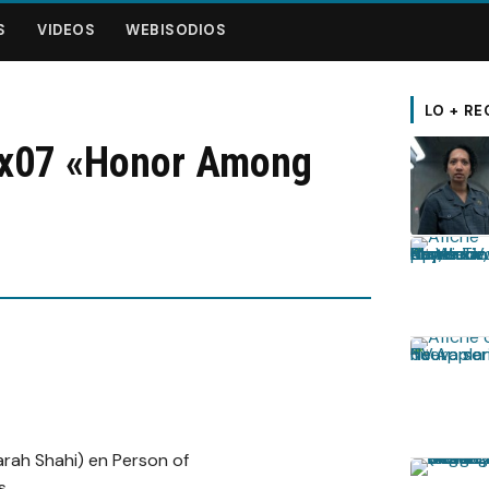
S
VIDEOS
WEBISODIOS
LO + RE
 4x07 «Honor Among