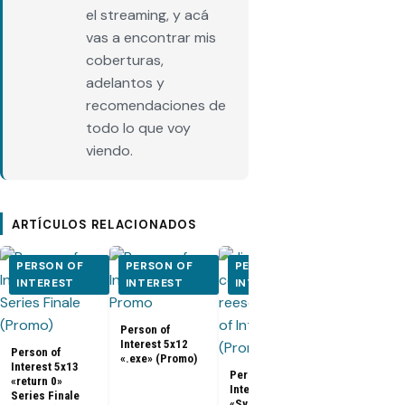
el streaming, y acá
vas a encontrar mis
coberturas,
adelantos y
recomendaciones de
todo lo que voy
viendo.
ARTÍCULOS RELACIONADOS
PERSON OF
PERSON OF
PERSON OF
PERSON O
INTEREST
INTEREST
INTEREST
INTEREST
Person of
Person of
Interest 5x12
Interest 5x0
Person of
«.exe» (Promo)
5x10 (Promo
Interest 5x13
Person of
«return 0»
Interest 5x11
Series Finale
«Synecdoche»