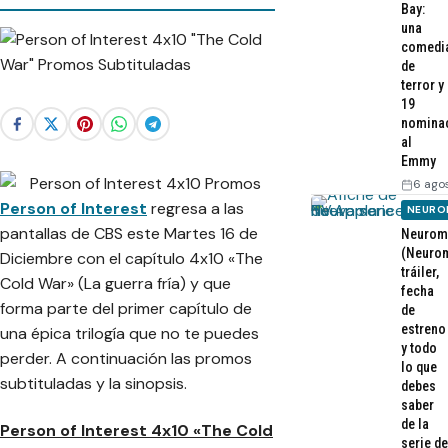
Bay:
una
comedi
de
terror y
19
nomina
al
Emmy
6 ago
Person of Interest
regresa a las
NEURO
pantallas de CBS este Martes 16 de
Neurom
(Neurom
Diciembre con el capítulo 4x10 «The
tráiler,
Cold War» (La guerra fría) y que
fecha
forma parte del primer capítulo de
de
estreno
una épica trilogía que no te puedes
y todo
perder. A continuación las promos
lo que
subtituladas y la sinopsis.
debes
saber
de la
Person of Interest 4x10 «The Cold
serie de