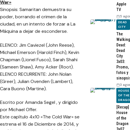
War»
Apple
Sinopsis: Samaritan demuestra su
TV
poder, borrando el crimen de la
5 ago
DEAD
ciudad, en un intento de forzar a La
CITY
Máquina a dejar de esconderse.
The
Walking
ELENCO: Jim Caviezel (John Reese),
Dead:
Dead
Michael Emerson (Harold Finch), Kevin
City
Chapman (Lionel Fusco), Sarah Shahi
3x03:
(Sameen Shaw), Amy Acker (Root).
Promo,
fotos y
ELENCO RECURRENTE: John Nolan
sinopsi
(Greer), Julian Ovenden (Lambert),
3 ago
Cara Buono (Martine).
HOUSE
OF THE
DRAG
Escrito por Amanda Segel , y dirigido
[Recap]
por Michael Offer.
House
Este capítulo 4x10 «The Cold War» se
of the
estrena el 16 de Diciembre de 2014, y
Dragon
3x07