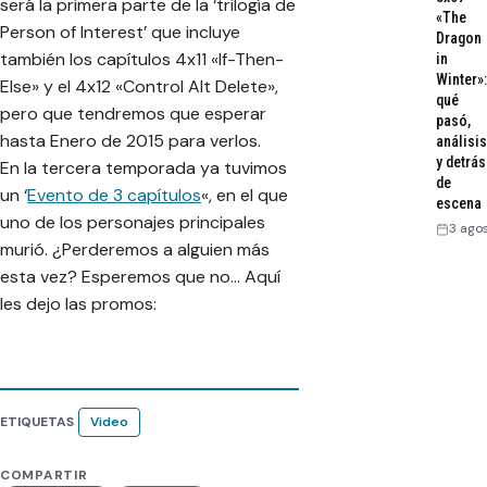
será la primera parte de la ‘trilogía de
«The
Person of Interest’ que incluye
Dragon
también los capítulos 4x11 «If-Then-
in
Winter»:
Else» y el 4x12 «Control Alt Delete»,
qué
pero que tendremos que esperar
pasó,
hasta Enero de 2015 para verlos.
análisis
y detrás
En la tercera temporada ya tuvimos
de
un ‘
Evento de 3 capítulos
«, en el que
escena
uno de los personajes principales
3 ago
murió. ¿Perderemos a alguien más
esta vez? Esperemos que no… Aquí
les dejo las promos:
ETIQUETAS
Video
COMPARTIR