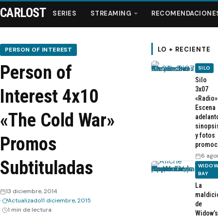
CARLOST
SERIES
STREAMING
RECOMENDACIONE
LO + RECIENTE
PERSON OF INTEREST
Person of
SILO
Series
Silo
3x07
Interest 4x10
«Radio»
Streaming
Escena
«The Cold War»
adelant
sinopsi
Recomendaciones
y fotos
Promos
promoc
Videos
6 ago
Subtituladas
WIDOW
BAY
Webisodios
La
13 diciembre, 2014
maldici
Actualizado
11 diciembre, 2015
de
1 min de lectura
Widow’s