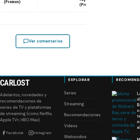
(Promos)
(Promo)
Ver comentarios
EXPLORAR
RECOMEND
CARLOST
Series
L
Adelantos, novedades y
d
recomendaciones de
Streaming
B
series de TV y plataformas
c
de streaming (como Netflix,
Recomendaciones
t
Apple TV+, HBO Max).
n
Videos
a
Facebook
Instagram
Webisodios
M