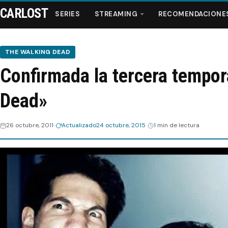
CARLOST
SERIES
STREAMING
RECOMENDACIONE
THE WALKING DEAD
Confirmada la tercera tempo
Series
Dead»
Streaming
26 octubre, 2011
Actualizado
24 octubre, 2015
1 min de lectura
Recomendaciones
Videos
Webisodios