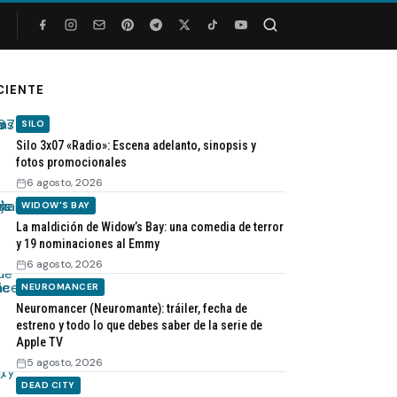
Buscar
CIENTE
SILO
Silo 3x07 «Radio»: Escena adelanto, sinopsis y
fotos promocionales
6 agosto, 2026
WIDOW'S BAY
La maldición de Widow’s Bay: una comedia de terror
y 19 nominaciones al Emmy
6 agosto, 2026
NEUROMANCER
Neuromancer (Neuromante): tráiler, fecha de
estreno y todo lo que debes saber de la serie de
Apple TV
5 agosto, 2026
DEAD CITY