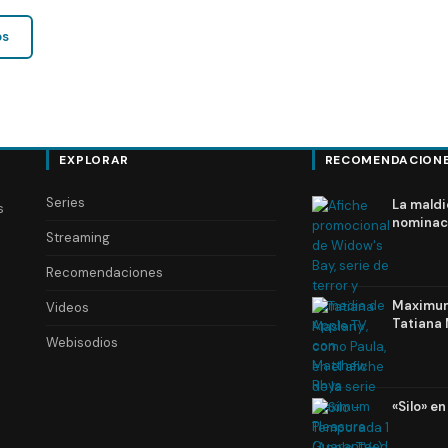
os
EXPLORAR
RECOMENDACION
Series
La maldi
s
nominac
Streaming
Recomendaciones
Maximum 
Videos
Tatiana 
Webisodios
«Silo» e