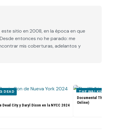
este sitio en 2008, en la época en que
e. Desde entonces no he parado: me
encontrar mis coberturas, adelantos y
G DEAD
THE WALKING DEAD
Documental The Walking Dead: Th
Online)
e Dead City y Daryl Dixon en la NYCC 2024