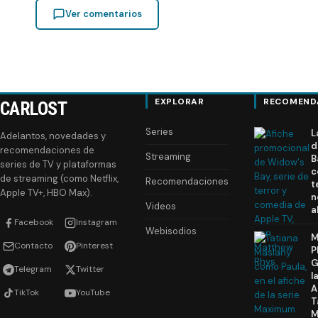
Ver comentarios
EXPLORAR
RECOMEND
CARLOST
Series
L
Adelantos, novedades y
d
recomendaciones de
Streaming
B
series de TV y plataformas
c
de streaming (como Netflix,
Recomendaciones
t
Apple TV+, HBO Max).
n
Videos
a
Facebook
Instagram
Webisodios
M
Contacto
Pinterest
P
G
Telegram
Twitter
l
A
TikTok
YouTube
T
M