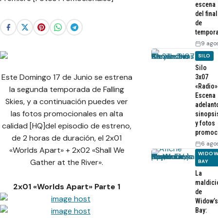
escena
del final
de
tempor
9 ago
SILO
Silo
Este Domingo 17 de Junio se estrena
3x07
«Radio»
la segunda temporada de Falling
Escena
Skies, y a continuación puedes ver
adelant
las fotos promocionales en alta
sinopsi
y fotos
calidad [HQ]del episodio de estreno,
promoc
de 2 horas de duración, el 2x01
6 ago
«Worlds Apart» + 2x02 «Shall We
WIDOW
Gather at the River».
BAY
La
maldici
2x01 «Worlds Apart» Parte 1
de
Widow’s
Bay: