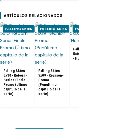
ARTÍCULOS RELACIONADOS
FALLING SKIES
FALLING SKIES
FALLING SKIES
FALLING S
Falling Skies
5x02 Promo
«Hunger Pains»
Falling Skies
Nueva promo
Falling Skies
Falling Skies
la quinta y ú
5x10 «Reborn»
5x09 «Reunion»
temporada
Series Finale
Promo
Promo (Último
(Penúltimo
capítulo de la
capítulo de la
serie)
serie)