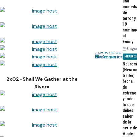
una
comedi
de
terror y
19
nomina
al
Emmy
6 ago
NEURO
Neurom
(Neurom
tráiler,
2x02 «Shall We Gather at the
fecha
River»
de
estreno
y todo
lo que
debes
saber
de la
serie de
Apple