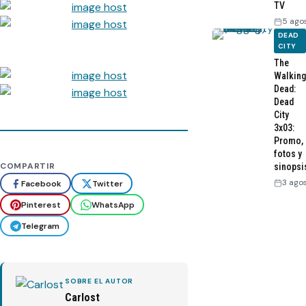
TV
5 ago
DEAD
CITY
The
Walking
Dead:
Dead
City
3x03:
Promo,
fotos y
COMPARTIR
sinopsi
3 ago
Facebook
Twitter
Pinterest
WhatsApp
Telegram
SOBRE EL AUTOR
Carlost