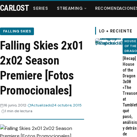
CARLOST
SERIES
STREAMING
RECOMENDACIONE
LO + RECIENTE
FALLING SKIES
Falling Skies 2x01
HOUSE
Series
OF THE
DRAG
2x02 Season
[Recap]
Streaming
House
of the
Premiere [Fotos
Dragon
Recomendaciones
3x08
Promocionales]
«The
Treaso
Videos
at
Tumblet
16 junio, 2012
Actualizado
24 octubre, 2015
qué
1 min de lectura
Webisodios
pasó,
análisis
y detrás
de