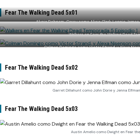
Fear The Walking Dead 5x01
Alycia Debnam-Carey como Alicia Clark, Lennie Jame
Walkers en Fear the Walking Dead Tem
Colman Domingo como Victor Strand, y Alexa Nis
Fear The Walking Dead 5x02
Garret Dillahunt como John Dorie y Jenna Elfm
Fear The Walking Dead 5x03
Austin Amelio como Dwight en Fear th