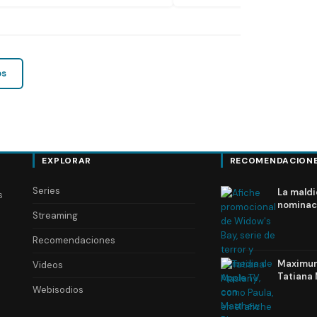
os
EXPLORAR
RECOMENDACION
Series
La maldi
s
nominac
Streaming
Recomendaciones
Maximum 
Videos
Tatiana 
Webisodios