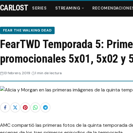
CARLOST
SERIES
STREAMING
RECOMENDACIONE
FEAR THE WALKING DEAD
FearTWD Temporada 5: Prime
Series
promocionales 5x01, 5x02 y 
Streaming
13 febrero, 2019
1 min de lectura
Recomendaciones
Videos
Webisodios
AMC compartió las primeras fotos de la quinta temporada 
escenas de los tres primeros episodios de la temporada.