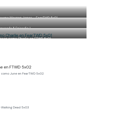
s como Morgan Jones – FearTWD 5x01
porada 5 Episodio 1
enson como Charlie en FTWD 5x01
an como June en FearTWD 5x02
e Walking Dead 5x03