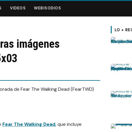
S
VIDEOS
WEBISODIOS
LO + RE
ras imágenes
5x03
de
Fear The Walking Dead
, que incluye