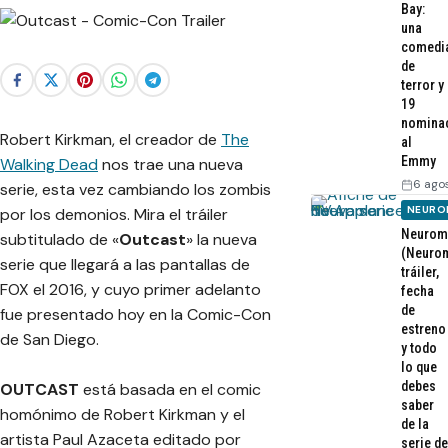
Bay:
una
comedi
de
terror y
19
nomina
Robert Kirkman, el creador de
The
al
Emmy
Walking Dead
nos trae una nueva
6 ago
serie, esta vez cambiando los zombis
NEURO
por los demonios. Mira el tráiler
Neurom
subtitulado de «
Outcast
» la nueva
(Neurom
serie que llegará a las pantallas de
tráiler,
FOX el 2016, y cuyo primer adelanto
fecha
de
fue presentado hoy en la Comic-Con
estreno
de San Diego.
y todo
lo que
debes
OUTCAST
está basada en el comic
saber
homónimo de Robert Kirkman y el
de la
artista Paul Azaceta editado por
serie de