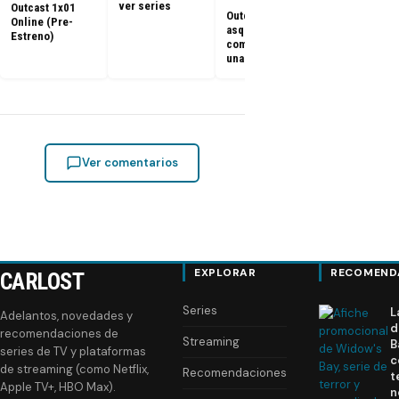
ver series
Outcast 1x01
Outcast y su
Online (Pre-
asqueroso
Estreno)
comercial con
una cucaracha
Ver comentarios
EXPLORAR
RECOMEND
CARLOST
Series
L
Adelantos, novedades y
d
recomendaciones de
Streaming
B
series de TV y plataformas
c
de streaming (como Netflix,
Recomendaciones
t
Apple TV+, HBO Max).
n