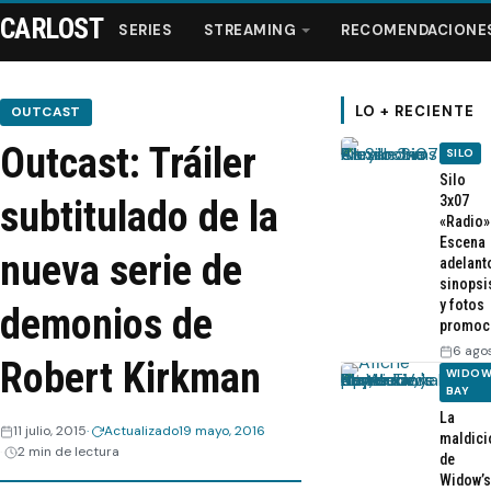
CARLOST
SERIES
STREAMING
RECOMENDACIONE
LO + RECIENTE
OUTCAST
Outcast: Tráiler
SILO
Series
Silo
3x07
subtitulado de la
«Radio»
Streaming
Escena
nueva serie de
adelant
sinopsi
Recomendaciones
y fotos
demonios de
promoc
Videos
6 ago
Robert Kirkman
WIDOW
BAY
Webisodios
La
11 julio, 2015
Actualizado
19 mayo, 2016
maldici
2 min de lectura
de
Widow’s