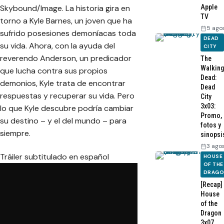
Skybound/Image. La historia gira en
Apple
TV
torno a Kyle Barnes, un joven que ha
5 ago
sufrido posesiones demoníacas toda
DEAD
su vida. Ahora, con la ayuda del
CITY
reverendo Anderson, un predicador
The
Walking
que lucha contra sus propios
Dead:
demonios, Kyle trata de encontrar
Dead
respuestas y recuperar su vida. Pero
City
3x03:
lo que Kyle descubre podría cambiar
Promo,
su destino – y el del mundo – para
fotos y
siempre.
sinopsi
3 ago
Tráiler subtitulado en español
HOUSE
OF THE
DRAG
[Recap]
House
of the
Dragon
3x07