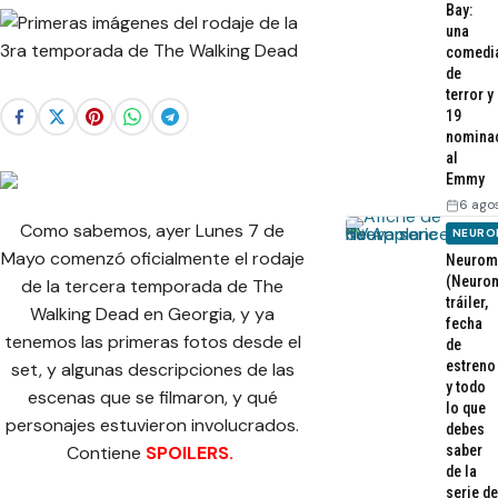
Bay:
una
comedi
de
terror y
19
nomina
al
Emmy
6 ago
Como sabemos, ayer Lunes 7 de
NEURO
Mayo comenzó oficialmente el rodaje
Neurom
(Neurom
de la tercera temporada de The
tráiler,
Walking Dead en Georgia, y ya
fecha
tenemos las primeras fotos desde el
de
estreno
set, y algunas descripciones de las
y todo
escenas que se filmaron, y qué
lo que
personajes estuvieron involucrados.
debes
saber
Contiene
SPOILERS.
de la
serie de