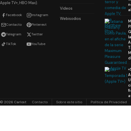
Apple TV+, HBO Max).
n
Videos
a
Facebook
Instagram
Webisodios
M
Contacto
Pinterest
P
G
Telegram
Twitter
l
A
TikTok
YouTube
T
M
d
«
A
U
c
f
a
© 2026 Carlost
Contacto
Sobre este sitio
Política de Privacidad