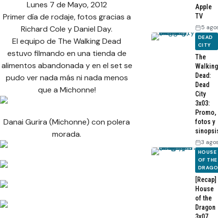
Lunes 7 de Mayo, 2012
Apple
Primer día de rodaje, fotos gracias a
TV
5 ago
Richard Cole y Daniel Day.
DEAD
El equipo de The Walking Dead
CITY
estuvo filmando en una tienda de
The
alimentos abandonada y en el set se
Walking
Dead:
pudo ver nada más ni nada menos
Dead
que a Michonne!
City
3x03:
Promo,
Danai Gurira (Michonne) con polera
fotos y
sinopsi
morada.
3 ago
HOUSE
OF THE
DRAG
[Recap]
House
of the
Dragon
3x07