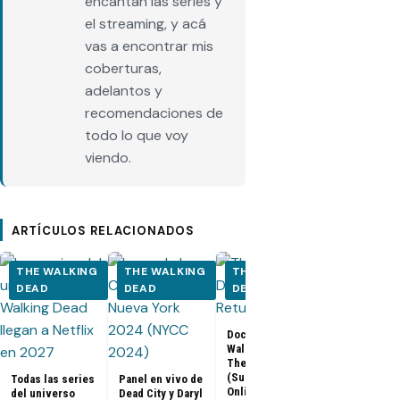
encantan las series y
el streaming, y acá
vas a encontrar mis
coberturas,
adelantos y
recomendaciones de
todo lo que voy
viendo.
ARTÍCULOS RELACIONADOS
THE WALKING
THE WALKING
THE WALKING
THE WALK
DEAD
DEAD
DEAD
DEAD
Los últimos
Documental The
capítulos de
Walking Dead:
Walking Dea
The Return
llegan a Netf
(Subtitulado
Todas las series
Panel en vivo de
Latinoaméri
Online)
del universo
Dead City y Daryl