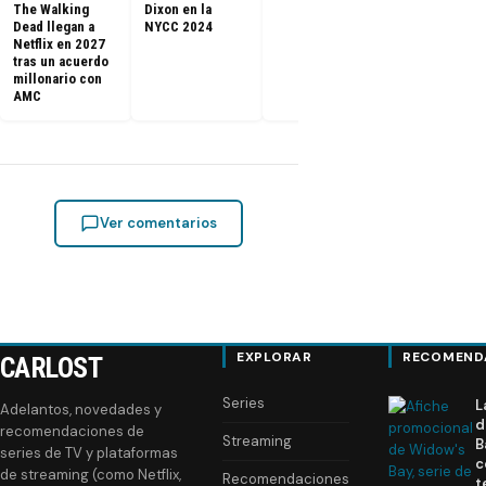
The Walking
Dixon en la
Dead llegan a
NYCC 2024
Netflix en 2027
tras un acuerdo
millonario con
AMC
Ver comentarios
EXPLORAR
RECOMEND
CARLOST
Series
L
Adelantos, novedades y
d
recomendaciones de
Streaming
B
series de TV y plataformas
c
de streaming (como Netflix,
Recomendaciones
t