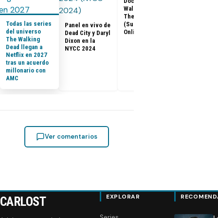
Documental The
Walking Dead:
Los últimos
The Return
capítulos de
Todas las series
(Subtitulado
Panel en vivo de
Walking Dea
del universo
Online)
Dead City y Daryl
llegan a Netf
The Walking
Dixon en la
Latinoaméri
Dead llegan a
NYCC 2024
Netflix en 2027
tras un acuerdo
millonario con
AMC
Ver comentarios
EXPLORAR
RECOMEND
CARLOST
Series