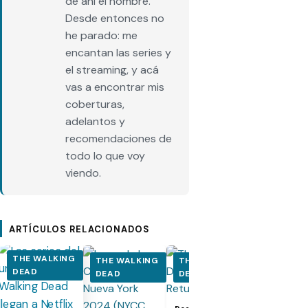
de ahí el nombre.
Desde entonces no
he parado: me
encantan las series y
el streaming, y acá
vas a encontrar mis
coberturas,
adelantos y
recomendaciones de
todo lo que voy
viendo.
ARTÍCULOS RELACIONADOS
THE WALKING
THE WALKING
THE WALKING
THE WALK
DEAD
DEAD
DEAD
DEAD