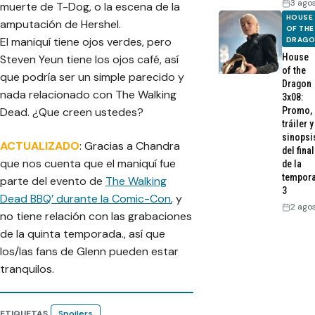
3 ago
muerte de T-Dog, o la escena de la
HOUSE
amputación de Hershel.
OF THE
El maniquí tiene ojos verdes, pero
DRAG
House
Steven Yeun tiene los ojos café, así
of the
que podría ser un simple parecido y
Dragon
nada relacionado con The Walking
3x08:
Promo,
Dead. ¿Que creen ustedes?
tráiler y
sinopsi
ACTUALIZADO
: Gracias a Chandra
del final
que nos cuenta que el maniquí fue
de la
tempor
parte del evento de
The Walking
3
Dead BBQ’ durante la Comic-Con
, y
2 ago
no tiene relación con las grabaciones
de la quinta temporada., así que
los/las fans de Glenn pueden estar
tranquilos.
ETIQUETAS
Spoilers