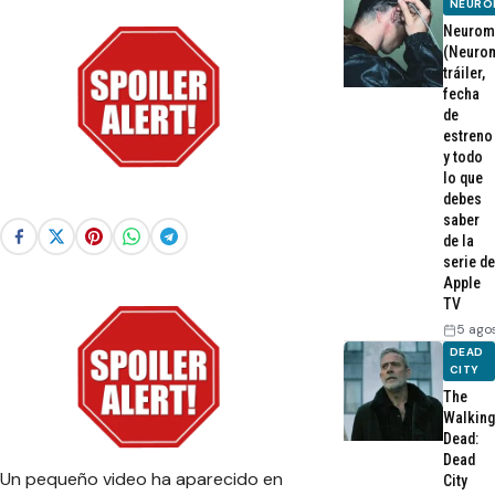
NEURO
Neurom
(Neurom
tráiler,
fecha
de
estreno
y todo
lo que
debes
saber
de la
serie de
Apple
TV
5 ago
DEAD
CITY
The
Walking
Dead:
Dead
Un pequeño video ha aparecido en
City