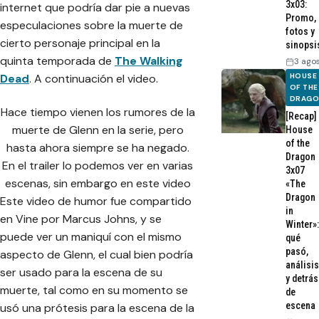
3x03:
internet que podría dar pie a nuevas
Promo,
especulaciones sobre la muerte de
fotos y
cierto personaje principal en la
sinopsi
quinta temporada de
The Walking
3 ago
Dead
. A continuación el video.
HOUSE
OF THE
DRAG
Hace tiempo vienen los rumores de la
[Recap]
muerte de Glenn en la serie, pero
House
of the
hasta ahora siempre se ha negado.
Dragon
En el trailer lo podemos ver en varias
3x07
escenas, sin embargo en este video
«The
Dragon
Este video de humor fue compartido
in
en Vine por Marcus Johns, y se
Winter»:
puede ver un maniquí con el mismo
qué
pasó,
aspecto de Glenn, el cual bien podría
análisis
ser usado para la escena de su
y detrás
muerte, tal como en su momento se
de
escena
usó una prótesis para la escena de la