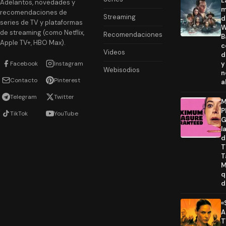
L
Adelantos, novedades y
m
recomendaciones de
Streaming
d
series de TV y plataformas
W
de streaming (como Netflix,
Recomendaciones
B
Apple TV+, HBO Max).
c
Videos
d
Facebook
Instagram
y
Webisodios
n
Contacto
Pinterest
a
Telegram
Twitter
M
P
TikTok
YouTube
G
l
d
T
T
M
q
d
«
A
T