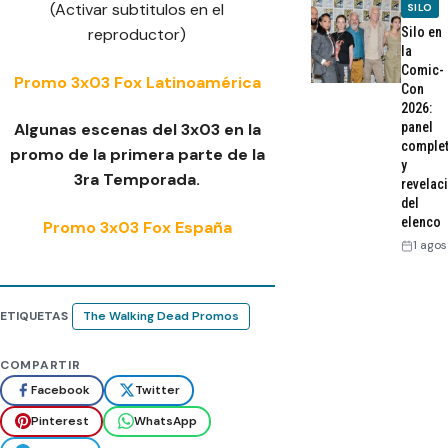
(Activar subtitulos en el
SILO
Silo en
reproductor)
la
Comic-
Promo 3x03 Fox Latinoamérica
Con
2026:
panel
Algunas escenas del 3x03 en la
comple
promo de la primera parte de la
y
3ra Temporada.
revelac
del
elenco
Promo 3x03 Fox España
1 agos
ETIQUETAS
The Walking Dead Promos
COMPARTIR
Facebook
Twitter
Pinterest
WhatsApp