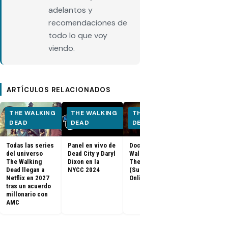
adelantos y
recomendaciones de
todo lo que voy
viendo.
ARTÍCULOS RELACIONADOS
THE WALKING
THE WALKING
THE WALKING
THE WALK
DEAD
DEAD
DEAD
DEAD
Todas las series
Panel en vivo de
Documental The
Los últimos
del universo
Dead City y Daryl
Walking Dead:
capítulos de
The Walking
Dixon en la
The Return
Walking Dea
Dead llegan a
NYCC 2024
(Subtitulado
llegan a Netf
Netflix en 2027
Online)
Latinoaméri
tras un acuerdo
millonario con
AMC