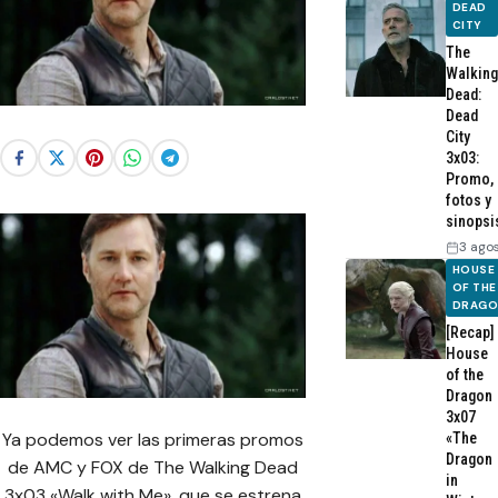
DEAD
CITY
The
Walking
Dead:
Dead
City
3x03:
Promo,
fotos y
sinopsi
3 ago
HOUSE
OF THE
DRAG
[Recap]
House
of the
Dragon
3x07
Ya podemos ver las primeras promos
«The
Dragon
de AMC y FOX de The Walking Dead
in
3x03 «Walk with Me», que se estrena