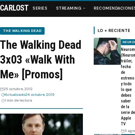
CARLOST
SERIES
STREAMING
RECOMENDACIONE
LO + RECIENTE
THE WALKING DEAD
The Walking Dead
NEURO
Series
Neurom
(Neurom
3x03 «Walk With
tráiler,
Streaming
fecha
Me» [Promos]
de
estreno
Recomendaciones
y todo
25 octubre, 2012
lo que
Actualizado
24 octubre, 2015
Videos
debes
1 min de lectura
saber
de la
Webisodios
serie de
Apple
TV
5 ago