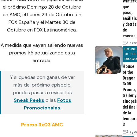
Winter»:
el próximo Domingo 28 de Octubre
qué
pasó,
en AMC, el Lunes 29 de Octubre en
análisis
FOX España y el Martes 30 de
y detrás
Octubre en FOX Latinaomérica.
de
escena
3 ago
A medida que vayan saliendo nuevas
HOUSE
promos iré actualizando esta
OF THE
DRAG
entrada.
House
of the
Y si quedas con ganas de ver
Dragon
3x08:
más del próximo episodio,
Promo,
puedes pasar a revisar los
tráiler y
Sneak Peeks
o las
Fotos
sinopsi
del final
Promocionales.
de la
tempor
Promo 3x03 AMC
3
2 ago