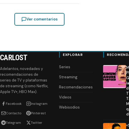
Ver comentarios
EXPLORAR
RECOMEND
CARLOST
Series
M
Adelantos, novedades y
P
recomendaciones de
Streaming
G
series de TV y plataformas
l
de streaming (como Netflix,
Recomendaciones
d
Apple TV+, HBO Max).
T
Videos
T
Facebook
Instagram
M
Webisodios
q
Contacto
Pinterest
d
Telegram
Twitter
«