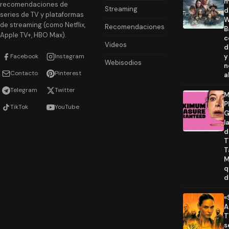
m
recomendaciones de
Streaming
d
series de TV y plataformas
W
de streaming (como Netflix,
Recomendaciones
B
Apple TV+, HBO Max).
c
Videos
d
Facebook
Instagram
y
Webisodios
n
Contacto
Pinterest
a
Telegram
Twitter
M
P
TikTok
YouTube
G
l
d
T
T
M
q
d
«
A
T
s