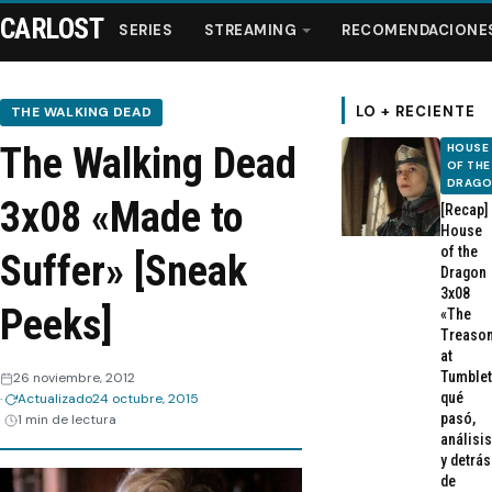
CARLOST
SERIES
STREAMING
RECOMENDACIONE
LO + RECIENTE
THE WALKING DEAD
The Walking Dead
HOUSE
Series
OF THE
DRAG
3x08 «Made to
[Recap]
Streaming
House
of the
Suffer» [Sneak
Dragon
Recomendaciones
3x08
Peeks]
«The
Treaso
Videos
at
Tumblet
26 noviembre, 2012
qué
Actualizado
24 octubre, 2015
Webisodios
pasó,
1 min de lectura
análisis
y detrás
de