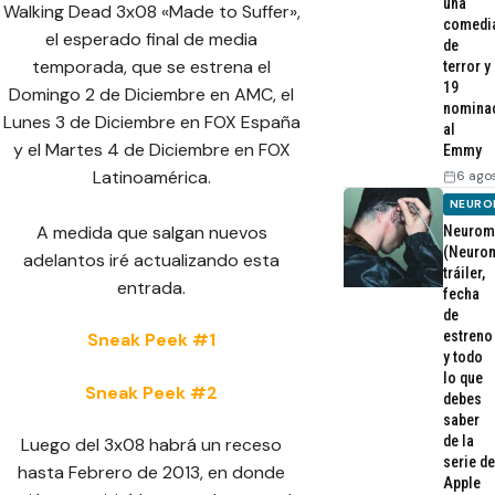
una
Walking Dead 3x08 «Made to Suffer»,
comedi
el esperado final de media
de
temporada, que se estrena el
terror y
19
Domingo 2 de Diciembre en AMC, el
nomina
Lunes 3 de Diciembre en FOX España
al
y el Martes 4 de Diciembre en FOX
Emmy
Latinoamérica.
6 ago
NEURO
A medida que salgan nuevos
Neurom
(Neurom
adelantos iré actualizando esta
tráiler,
entrada.
fecha
de
estreno
Sneak Peek #1
y todo
lo que
Sneak Peek #2
debes
saber
de la
Luego del 3x08 habrá un receso
serie de
hasta Febrero de 2013, en donde
Apple