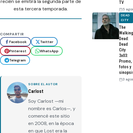
recién se emitirá la segunda parte de
TV
esta tercera temporada.
5 ago
DEAD
CITY
The
Walking
COMPARTIR
Dead:
Facebook
Twitter
Dead
City
Pinterest
WhatsApp
3x03:
Telegram
Promo,
fotos y
sinopsi
3 ago
SOBRE EL AUTOR
Carlost
Soy Carlost —mi
nombre es Carlos—, y
comencé este sitio
en 2008, en la época
en que Lost era la