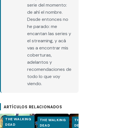
serie del momento:
de ahí el nombre.
Desde entonces no
he parado: me
encantan las series y
el streaming, y acá
vas a encontrar mis
coberturas,
adelantos y
recomendaciones de
todo lo que voy
viendo.
ARTÍCULOS RELACIONADOS
THE WALKING
THE WALKING
THE WALKING
THE WALK
DEAD
DEAD
DEAD
DEAD