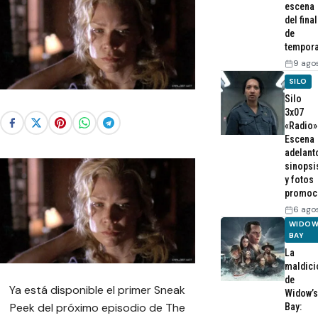
escena
del final
de
tempor
9 ago
SILO
Silo
3x07
«Radio»
Escena
adelant
sinopsi
y fotos
promoc
6 ago
WIDOW
BAY
La
maldici
de
Ya está disponible el primer Sneak
Widow’s
Peek del próximo episodio de The
Bay: