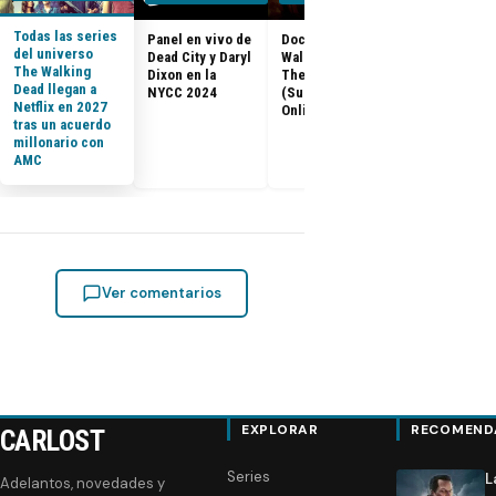
Todas las series
Panel en vivo de
Documental The
Los últimos
del universo
Dead City y Daryl
Walking Dead:
capítulos de
The Walking
Dixon en la
The Return
Walking Dea
Dead llegan a
NYCC 2024
(Subtitulado
llegan a Netf
Netflix en 2027
Online)
Latinoaméri
tras un acuerdo
millonario con
AMC
Ver comentarios
EXPLORAR
RECOMEND
CARLOST
Series
L
Adelantos, novedades y