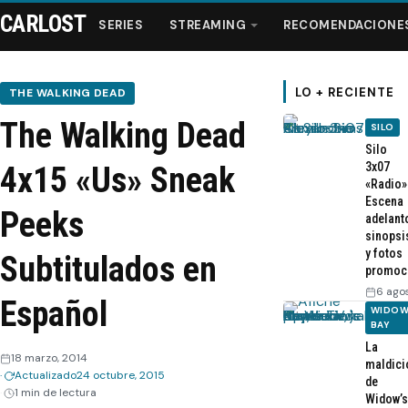
CARLOST
SERIES
STREAMING
RECOMENDACIONE
LO + RECIENTE
THE WALKING DEAD
The Walking Dead
SILO
Series
Silo
3x07
4x15 «Us» Sneak
«Radio»
Streaming
Escena
Peeks
adelant
sinopsi
Recomendaciones
y fotos
Subtitulados en
promoc
Videos
6 ago
Español
WIDOW
BAY
Webisodios
La
18 marzo, 2014
maldici
Actualizado
24 octubre, 2015
de
1 min de lectura
Widow’s