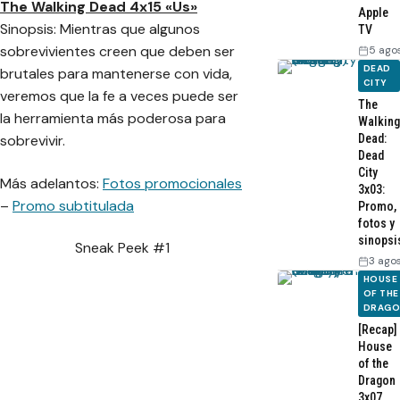
The Walking Dead 4x15 «Us»
Apple
Sinopsis: Mientras que algunos
TV
sobrevivientes creen que deben ser
5 ago
DEAD
brutales para mantenerse con vida,
CITY
veremos que la fe a veces puede ser
The
la herramienta más poderosa para
Walking
Dead:
sobrevivir.
Dead
City
Más adelantos:
Fotos promocionales
3x03:
–
Promo subtitulada
Promo,
fotos y
sinopsi
Sneak Peek #1
3 ago
HOUSE
OF THE
DRAG
[Recap]
House
of the
Dragon
3x07