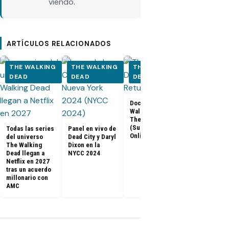
viendo.
ARTÍCULOS RELACIONADOS
THE WALKING
THE WALKING
THE WALKING
THE WALK
DEAD
DEAD
DEAD
DEAD
Documental The
Walking Dead:
Los últimos
The Return
capítulos de
(Subtitulado
Todas las series
Panel en vivo de
Walking Dea
Online)
del universo
Dead City y Daryl
llegan a Netf
The Walking
Dixon en la
Latinoaméri
Dead llegan a
NYCC 2024
Netflix en 2027
tras un acuerdo
millonario con
AMC