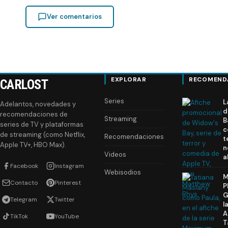
Ver comentarios
EXPLORAR
RECOMEND
CARLOST
Series
L
Adelantos, novedades y
d
recomendaciones de
Streaming
B
series de TV y plataformas
c
de streaming (como Netflix,
Recomendaciones
t
Apple TV+, HBO Max).
n
Videos
a
Facebook
Instagram
Webisodios
M
Contacto
Pinterest
P
G
Telegram
Twitter
l
A
TikTok
YouTube
T