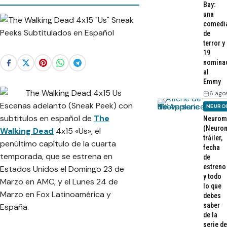
Bay:
una
comedi
de
terror y
19
nomina
al
Emmy
6 ago
Escenas adelanto (Sneak Peek) con
NEURO
subtitulos en español de
The
Neurom
(Neurom
Walking Dead
4x15 «Us», el
tráiler,
penúltimo capítulo de la cuarta
fecha
temporada, que se estrena en
de
estreno
Estados Unidos el Domingo 23 de
y todo
Marzo en AMC, y el Lunes 24 de
lo que
Marzo en Fox Latinoamérica y
debes
saber
España.
de la
serie de