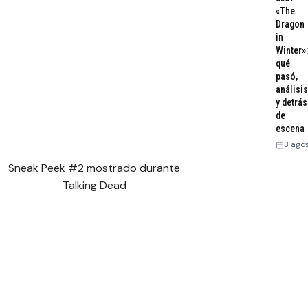
«The
Dragon
in
Winter»:
qué
pasó,
análisis
y detrás
de
escena
3 ago
Sneak Peek #2 mostrado durante
Talking Dead