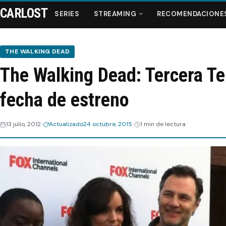
CARLOST
SERIES
STREAMING
RECOMENDACIONE
THE WALKING DEAD
The Walking Dead: Tercera T
Series
fecha de estreno
Streaming
13 julio, 2012
Actualizado
24 octubre, 2015
1 min de lectura
Recomendaciones
Videos
Webisodios