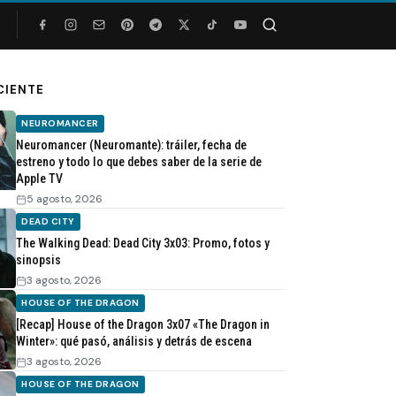
Buscar
CIENTE
NEUROMANCER
Neuromancer (Neuromante): tráiler, fecha de
estreno y todo lo que debes saber de la serie de
Apple TV
5 agosto, 2026
DEAD CITY
The Walking Dead: Dead City 3x03: Promo, fotos y
sinopsis
3 agosto, 2026
HOUSE OF THE DRAGON
[Recap] House of the Dragon 3x07 «The Dragon in
Winter»: qué pasó, análisis y detrás de escena
3 agosto, 2026
HOUSE OF THE DRAGON