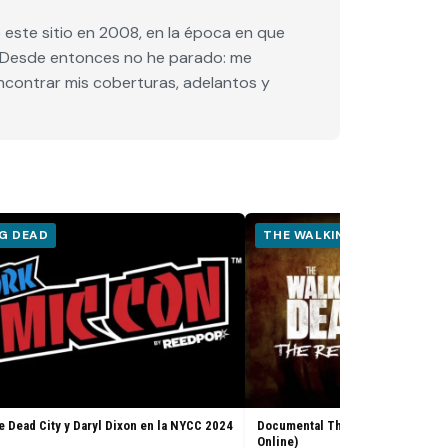
este sitio en 2008, en la época en que
e. Desde entonces no he parado: me
encontrar mis coberturas, adelantos y
G DEAD
THE WALKING DEAD
e Dead City y Daryl Dixon en la NYCC 2024
Documental The Walking Dead: Th
Online)