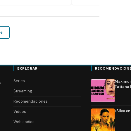
os
EXPLORAR
RECOMENDACION
Series
Maximum 
s
Tatiana 
Streaming
Recomendaciones
«Silo» e
Videos
Webisodios