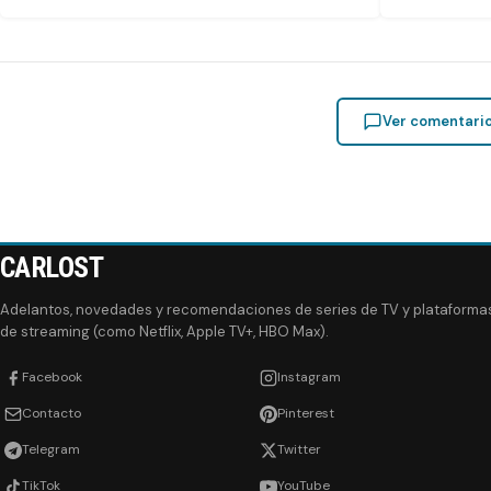
Ver comentari
CARLOST
Adelantos, novedades y recomendaciones de series de TV y plataforma
de streaming (como Netflix, Apple TV+, HBO Max).
Facebook
Instagram
Contacto
Pinterest
Telegram
Twitter
TikTok
YouTube