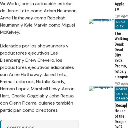
WeWork», con la actuación estelar
Apple
TV
de Jared Leto como Adam Neumann,
5 ago
Anne Hathaway como Rebekah
DEAD
Neumann y Kyle Marvin como Miguel
CITY
McKelvey.
The
Walking
Dead:
Liderados por los showrunners y
Dead
productores ejecutivos Lee
City
Eisenberg y Drew Crevello, los
3x03:
Promo,
productores ejecutivos adicionales
fotos y
son Anne Hathaway, Jared Leto,
sinopsi
Emma Ludbrook, Natalie Sandy,
3 ago
Hernan Lopez, Marshall Lewy, Aaron
HOUSE
OF THE
Hart, Charlie Gogolak y John Requa
DRAG
con Glenn Ficarra, quienes también
[Recap]
participan como directores.
House
of the
Dragon
3x07