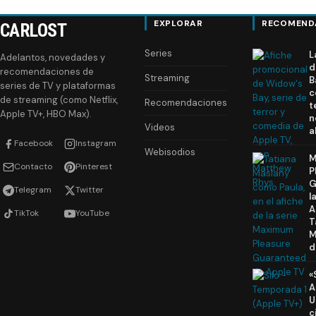
EXPLORAR
RECOMEND
CARLOST
Series
L
Adelantos, novedades y
d
recomendaciones de
Streaming
B
series de TV y plataformas
c
de streaming (como Netflix,
Recomendaciones
t
Apple TV+, HBO Max).
n
Videos
a
Facebook
Instagram
Webisodios
M
Contacto
Pinterest
P
G
Telegram
Twitter
l
A
TikTok
YouTube
T
M
d
«
A
U
c