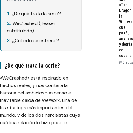
CONTENIDOS
«The
Dragon
¿De qué trata la serie?
in
Winter»:
WeCrashed (Teaser
qué
subtitulado)
pasó,
análisis
¿Cuándo se estrena?
y detrás
de
escena
3 ago
¿De qué trata la serie?
«WeCrashed» está inspirado en
hechos reales, y nos contará la
historia del ambicioso ascenso e
inevitable caída de
WeWork
, una de
las startups más importantes del
mundo, y de los dos narcisistas cuya
caótica relación lo hizo posible.