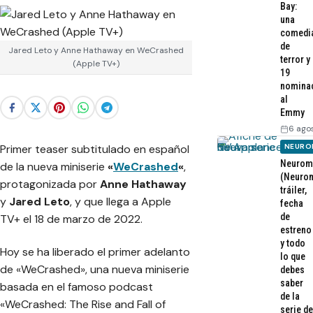
Bay:
una
comedi
de
Jared Leto y Anne Hathaway en WeCrashed
terror y
(Apple TV+)
19
nomina
al
Emmy
6 ago
Primer teaser subtitulado en español
NEURO
Neurom
de la nueva miniserie
«
WeCrashed
«
,
(Neurom
protagonizada por
Anne Hathaway
tráiler,
y
Jared Leto
, y que llega a Apple
fecha
de
TV+ el 18 de marzo de 2022.
estreno
y todo
Hoy se ha liberado el primer adelanto
lo que
de «WeCrashed», una nueva miniserie
debes
saber
basada en el famoso podcast
de la
«WeCrashed: The Rise and Fall of
serie de