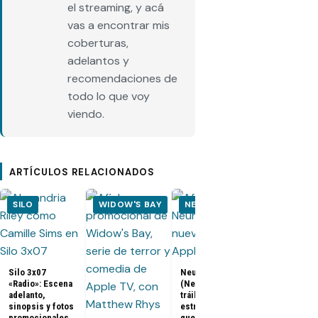
el streaming, y acá
vas a encontrar mis
coberturas,
adelantos y
recomendaciones de
todo lo que voy
viendo.
ARTÍCULOS RELACIONADOS
SILO
WIDOW'S BAY
NEUROMANCER
SILO
Silo 3x07
Neuromancer
«Radio»: Escena
(Neuromante):
adelanto,
tráiler, fecha de
sinopsis y fotos
estreno y todo lo
promocionales
que debes saber