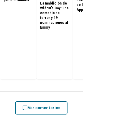
La maldición de
de la serie de
Widow’s Bay: una
Apple TV
comedia de
terror y 19
nominaciones al
Emmy
Silo en la
Comic-Con
2026: panel
completo y
revelaciones
elenco
Ver comentarios