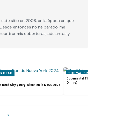
este sitio en 2008, en la época en que
e. Desde entonces no he parado: me
encontrar mis coberturas, adelantos y
G DEAD
THE WALKING DEAD
Documental The Walking Dead: Th
Online)
e Dead City y Daryl Dixon en la NYCC 2024