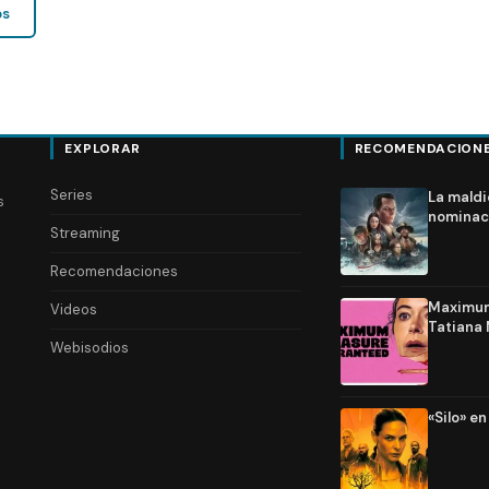
os
EXPLORAR
RECOMENDACION
Series
La maldi
s
nominac
Streaming
Recomendaciones
Maximum 
Videos
Tatiana 
Webisodios
«Silo» e