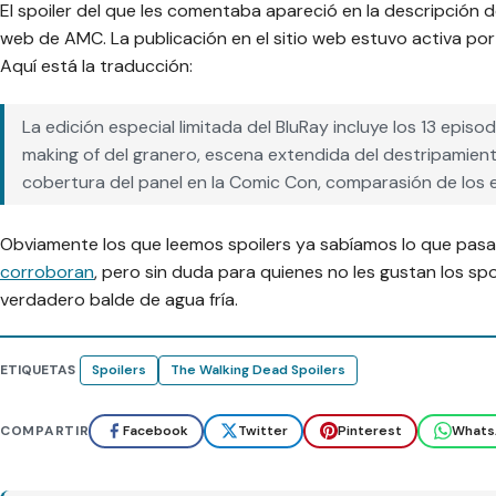
El spoiler del que les comentaba apareció en la descripción d
web de AMC. La publicación en el sitio web estuvo activa por
Aquí está la traducción:
La edición especial limitada del BluRay incluye los 13 episo
making of del granero, escena extendida del destripamien
cobertura del panel en la Comic Con, comparasión de los e
Obviamente los que leemos spoilers ya sabíamos lo que pas
corroboran
, pero sin duda para quienes no les gustan los spo
verdadero balde de agua fría.
ETIQUETAS
Spoilers
The Walking Dead Spoilers
COMPARTIR
Facebook
Twitter
Pinterest
Whats