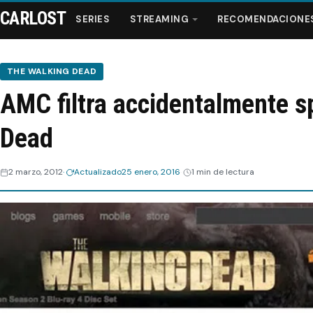
CARLOST
SERIES
STREAMING
RECOMENDACIONE
THE WALKING DEAD
AMC filtra accidentalmente s
Series
Dead
Streaming
2 marzo, 2012
Actualizado
25 enero, 2016
1 min de lectura
Recomendaciones
Videos
Webisodios