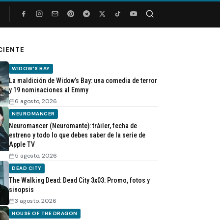
Buscar
CIENTE
WIDOW'S BAY
La maldición de Widow’s Bay: una comedia de terror
y 19 nominaciones al Emmy
6 agosto, 2026
NEUROMANCER
Neuromancer (Neuromante): tráiler, fecha de
estreno y todo lo que debes saber de la serie de
Apple TV
5 agosto, 2026
DEAD CITY
The Walking Dead: Dead City 3x03: Promo, fotos y
sinopsis
3 agosto, 2026
HOUSE OF THE DRAGON