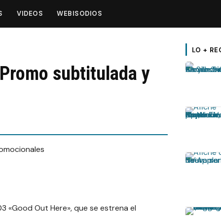
S
VIDEOS
WEBISODIOS
LO + RE
Promo subtitulada y
3 «Good Out Here», que se estrena el