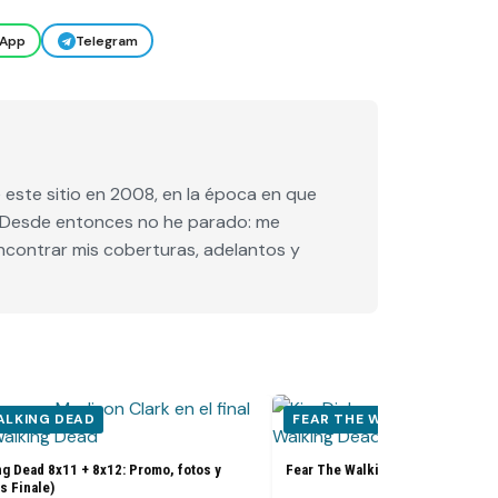
App
Telegram
este sitio en 2008, en la época en que
e. Desde entonces no he parado: me
encontrar mis coberturas, adelantos y
ALKING DEAD
FEAR THE WALKING DEAD
g Dead 8x11 + 8x12: Promo, fotos y
Fear The Walking Dead 8x10: Prom
s Finale)