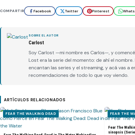
COMPARTIR
Facebook
Twitter
Pinterest
Whats
SOBRE EL AUTOR
Carlost
Soy Carlost —mi nombre es Carlos—, y comencé 
Lost era la serie del momento: de ahí el nombr
encantan las series y el streaming, y acá vas a 
recomendaciones de todo lo que voy viendo.
ARTÍCULOS RELACIONADOS
FEAR THE WALKING DEAD
FEAR THE W
Fear The Walkin
sinopsis (Serie
Fear The Walking Dead: Dead in The Water Webisodios