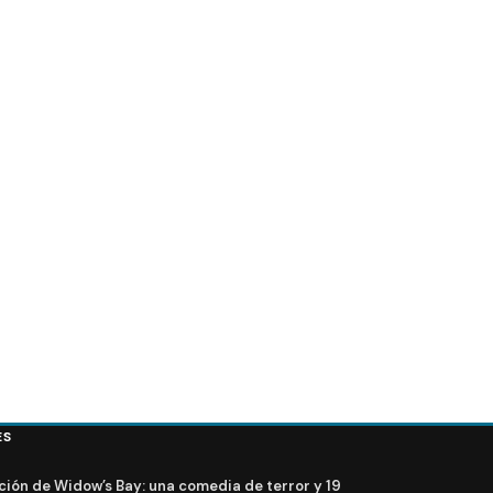
Fear The Walking Dead 8x09: Promo, fotos y sinops
ES
ción de Widow’s Bay: una comedia de terror y 19