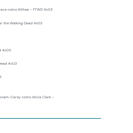
Grace como Althea – FTWD 4x03
ar the Walking Dead 4x03
d 4x03
 Dead 4x03
3
bnam-Carey como Alicia Clark –