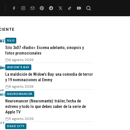
Buscar
CIENTE
SILO
Silo 3x07 «Radio»: Escena adelanto, sinopsis y
fotos promocionales
6 agosto, 2026
WIDOW'S BAY
La maldición de Widow’s Bay: una comedia de terror
y 19 nominaciones al Emmy
6 agosto, 2026
NEUROMANCER
Neuromancer (Neuromante): tráiler, fecha de
estreno y todo lo que debes saber de la serie de
Apple TV
5 agosto, 2026
DEAD CITY