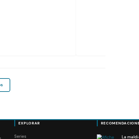
os
EXPLORAR
RECOMENDACION
Series
La maldi
s