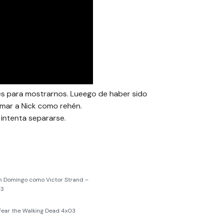
es para mostrarnos. Lueego de haber sido
omar a Nick como rehén.
 intenta separarse.
n Domingo como Victor Strand –
 3
Fear the Walking Dead 4x03