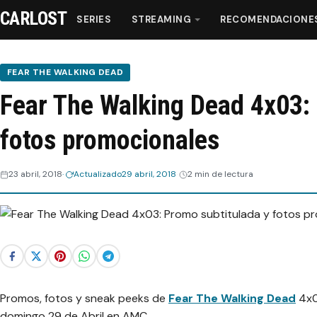
CARLOST
SERIES
STREAMING
RECOMENDACIONE
FEAR THE WALKING DEAD
Fear The Walking Dead 4x03: 
Series
fotos promocionales
Streaming
23 abril, 2018
Actualizado
29 abril, 2018
2 min de lectura
Recomendaciones
Videos
Webisodios
Promos, fotos y sneak peeks de
Fear The Walking Dead
4x0
domingo 29 de Abril en AMC.