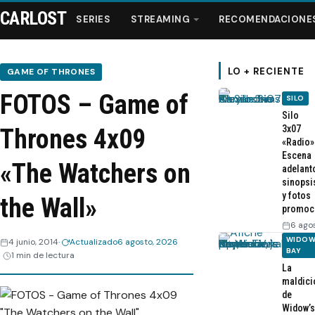
CARLOST
SERIES
STREAMING
RECOMENDACIONE
LO + RECIENTE
GAME OF THRONES
FOTOS – Game of
SILO
Series
Silo
3x07
Thrones 4x09
«Radio»
Streaming
Escena
«The Watchers on
adelant
sinopsi
Recomendaciones
y fotos
the Wall»
promoc
Videos
6 ago
WIDOW
4 junio, 2014
Actualizado
6 agosto, 2026
BAY
1 min de lectura
Webisodios
La
maldici
de
Widow’s