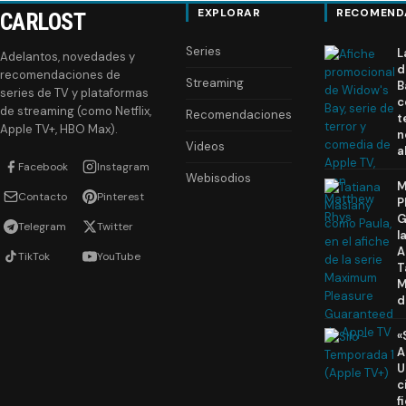
EXPLORAR
RECOMEND
CARLOST
Series
L
Adelantos, novedades y
d
recomendaciones de
Streaming
B
series de TV y plataformas
c
de streaming (como Netflix,
Recomendaciones
t
Apple TV+, HBO Max).
n
Videos
a
Facebook
Instagram
Webisodios
M
Contacto
Pinterest
P
G
Telegram
Twitter
l
A
TikTok
YouTube
T
M
d
«
A
U
c
f