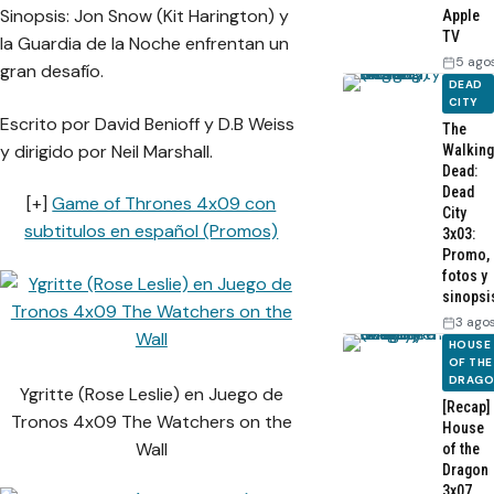
Sinopsis: Jon Snow (Kit Harington) y
Apple
TV
la Guardia de la Noche enfrentan un
5 ago
gran desafío.
DEAD
CITY
Escrito por David Benioff y D.B Weiss
The
y dirigido por Neil Marshall.
Walking
Dead:
Dead
[+]
Game of Thrones 4x09 con
City
subtitulos en español (Promos)
3x03:
Promo,
fotos y
sinopsi
3 ago
HOUSE
OF THE
DRAG
Ygritte (Rose Leslie) en Juego de
[Recap]
Tronos 4x09 The Watchers on the
House
Wall
of the
Dragon
3x07