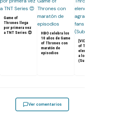
Game of
Thrones llega
por primera vez
a TNT Series 😍
HBO celebra los
10 años de Game
[VIDEOS] Game
of Thrones con
of Thrones: El
maratón de
Adelanto del
elenco agradece
episodios
documental 
a los fans
Game of
(Subtitulado)
Thrones: «La
Última Guard
Ver comentarios