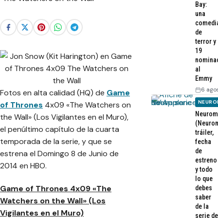
Bay:
una
comedi
de
terror y
19
nomina
al
Emmy
6 ago
Fotos en alta calidad (HQ) de
Game
NEURO
of Thrones
4x09 «The Watchers on
Neurom
the Wall» (Los Vigilantes en el Muro),
(Neurom
el penúltimo capítulo de la cuarta
tráiler,
temporada de la serie, y que se
fecha
de
estrena el Domingo 8 de Junio de
estreno
2014 en HBO.
y todo
lo que
Game of Thrones 4x09 «The
debes
saber
Watchers on the Wall» (Los
de la
Vigilantes en el Muro)
serie de