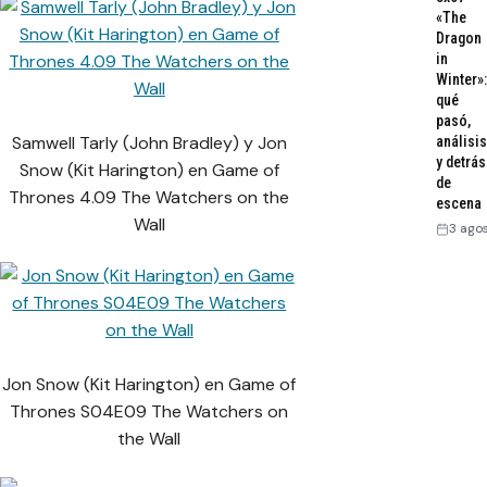
«The
Dragon
in
Winter»:
qué
pasó,
Samwell Tarly (John Bradley) y Jon
análisis
y detrás
Snow (Kit Harington) en Game of
de
Thrones 4.09 The Watchers on the
escena
Wall
3 ago
Jon Snow (Kit Harington) en Game of
Thrones S04E09 The Watchers on
the Wall