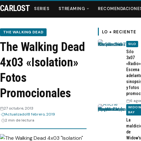
CARLOST
SERIES
STREAMING
RECOMENDACIONE
LO + RECIENTE
THE WALKING DEAD
The Walking Dead
SILO
Series
Silo
3x07
4x03 «Isolation»
«Radio»
Streaming
Escena
Fotos
adelant
sinopsi
Recomendaciones
y fotos
Promocionales
promoc
Videos
6 ago
WIDOW
27 octubre, 2013
BAY
Actualizado
18 febrero, 2019
Webisodios
La
2 min de lectura
maldici
de
Widow’s