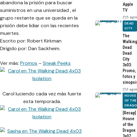
abandona la prisión para buscar
Apple
suministros en una universidad , el
TV
5 ago
grupo restante que se queda en la
DEAD
prisión debe lidiar con las recientes
CITY
muertes.
The
Escrito por: Robert Kirkman
Walking
Dead:
Dirigido por: Dan Sackheim.
Dead
City
Ver más:
Promos
–
Sneak Peeks
3x03:
Promo,
fotos y
sinopsi
3 ago
Carol luciendo cada vez más fuerte
HOUSE
esta temporada.
OF THE
DRAG
[Recap]
House
of the
Dragon
3x07