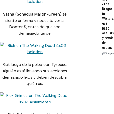
«The
Dragon
Sasha (Sonequa Martin-Green) se
in
Winter»:
siente enferma y necesita ver al
qué
Doctor S, antes de que sea
pasó,
demasiado tarde.
análisis
y detrás
de
escena
3 ago
Rick luego de la pelea con Tyreese.
Alguién está llevando sus acciones
demasiado lejos y deben descubrir
quién es.