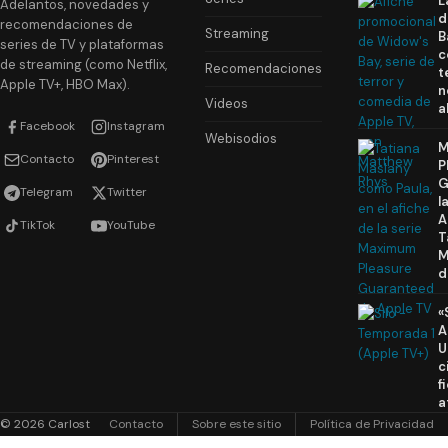
L
Adelantos, novedades y
d
recomendaciones de
Streaming
B
series de TV y plataformas
c
de streaming (como Netflix,
Recomendaciones
t
Apple TV+, HBO Max).
n
Videos
a
Facebook
Instagram
Webisodios
M
Contacto
Pinterest
P
G
Telegram
Twitter
l
A
TikTok
YouTube
T
M
d
«
A
U
c
f
a
© 2026 Carlost
Contacto
Sobre este sitio
Política de Privacidad