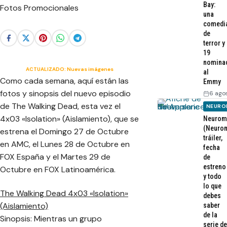
Bay:
una
comedi
de
terror y
19
nomina
ACTUALIZADO: Nuevas imágenes
al
Como cada semana, aquí están las
Emmy
fotos y sinopsis del nuevo episodio
6 ago
de The Walking Dead, esta vez el
NEURO
4x03 «Isolation» (Aislamiento), que se
Neurom
(Neurom
estrena el Domingo 27 de Octubre
tráiler,
en AMC, el Lunes 28 de Octubre en
fecha
FOX España y el Martes 29 de
de
estreno
Octubre en FOX Latinoamérica.
y todo
lo que
The Walking Dead 4x03 «Isolation»
debes
(Aislamiento)
saber
de la
Sinopsis: Mientras un grupo
serie de