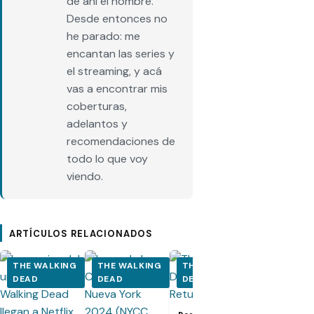
de ahí el nombre.
Desde entonces no
he parado: me
encantan las series y
el streaming, y acá
vas a encontrar mis
coberturas,
adelantos y
recomendaciones de
todo lo que voy
viendo.
ARTÍCULOS RELACIONADOS
THE WALKING
THE WALKING
THE WALKING
THE WALK
DEAD
DEAD
DEAD
DEAD
Los últimos