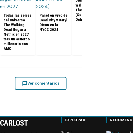
Documental The
capítulos de
Walking Dead:
Walking Dea
The Return
llegan a Netf
(Subtitulado
Todas las series
Panel en vivo de
Latinoaméri
Online)
del universo
Dead City y Daryl
The Walking
Dixon en la
Dead llegan a
NYCC 2024
Netflix en 2027
tras un acuerdo
millonario con
AMC
Ver comentarios
EXPLORAR
RECOMEND
CARLOST
Series