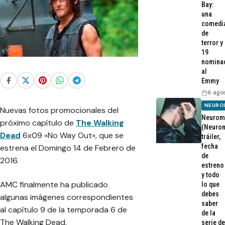
Bay:
una
comedi
de
terror y
19
nomina
al
Emmy
6 ago
NEURO
Nuevas fotos promocionales del
Neurom
próximo capítulo de
The Walking
(Neurom
Dead
6x09 «No Way Out», que se
tráiler,
fecha
estrena el Domingo 14 de Febrero de
de
2016.
estreno
y todo
AMC finalmente ha publicado
lo que
debes
algunas imágenes correspondientes
saber
al capítulo 9 de la temporada 6 de
de la
The Walking Dead.
serie de