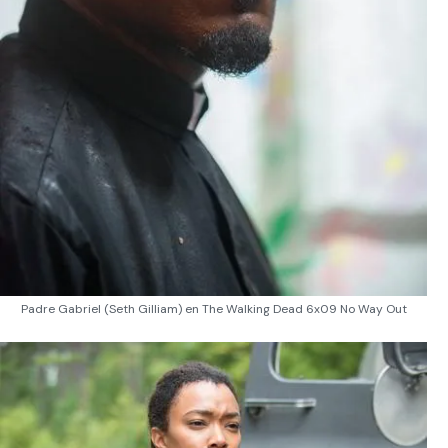
Padre Gabriel (Seth Gilliam) en The Walking Dead 6x09 No Way Out