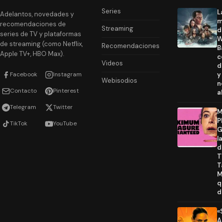
Series
L
Adelantos, novedades y
m
recomendaciones de
Streaming
d
series de TV y plataformas
W
de streaming (como Netflix,
Recomendaciones
B
Apple TV+, HBO Max).
c
Videos
d
Facebook
Instagram
y
Webisodios
n
Contacto
Pinterest
a
Telegram
Twitter
M
P
TikTok
YouTube
G
l
d
T
T
M
q
d
«
A