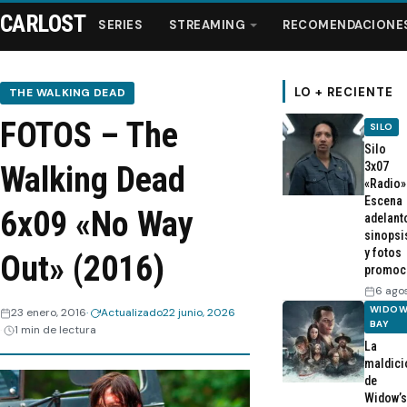
CARLOST
SERIES
STREAMING
RECOMENDACIONE
LO + RECIENTE
THE WALKING DEAD
FOTOS – The
SILO
Series
Silo
3x07
Walking Dead
«Radio»
Streaming
Escena
6x09 «No Way
adelant
sinopsi
Recomendaciones
y fotos
Out» (2016)
promoc
Videos
6 ago
WIDOW
23 enero, 2016
Actualizado
22 junio, 2026
BAY
1 min de lectura
Webisodios
La
maldici
de
Widow’s