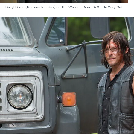
Daryl Dixon (Norman Reedus) en The Walking Dead 6x09 No Way Out