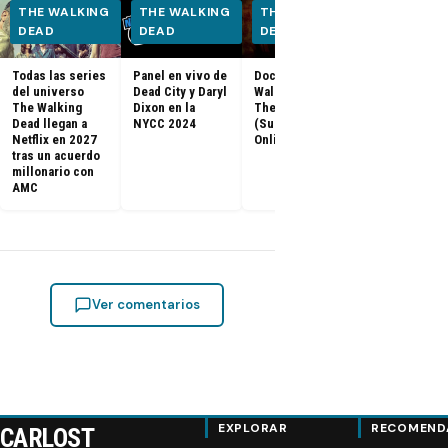
THE WALKING
THE WALKING
THE WALKING
THE WALK
DEAD
DEAD
DEAD
DEAD
Todas las series
Panel en vivo de
Documental The
Los últimos
del universo
Dead City y Daryl
Walking Dead:
capítulos de
The Walking
Dixon en la
The Return
Walking Dea
Dead llegan a
NYCC 2024
(Subtitulado
llegan a Netf
Netflix en 2027
Online)
Latinoaméri
tras un acuerdo
millonario con
AMC
Ver comentarios
EXPLORAR
RECOMEND
CARLOST