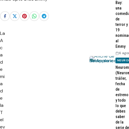
Bay:
una
comedi
de
terror y
19
La
nomina
A
al
Emmy
c
6 ago
a
NEURO
d
Neurom
e
(Neurom
mi
tráiler,
a
fecha
de
d
estreno
e
y todo
la
lo que
debes
T
saber
el
de la
ev
serie de