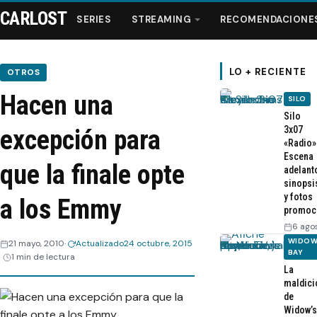
CARLOST
SERIES
STREAMING
RECOMENDACIONE
LO + RECIENTE
OTROS
Hacen una
SILO
Series
Silo
3x07
excepción para
«Radio»
Streaming
Escena
que la finale opte
adelant
sinopsi
Recomendaciones
y fotos
a los Emmy
promoc
Videos
6 ago
WIDOW
21 mayo, 2010
Actualizado
24 octubre, 2015
BAY
1 min de lectura
Webisodios
La
maldici
de
Widow’s