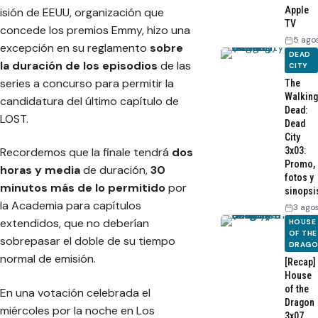
Apple
isión de EEUU, organización que
TV
concede los premios Emmy, hizo una
5 ago
excepción en su reglamento
sobre
DEAD
la duración de los episodios
de las
CITY
series a concurso para permitir la
The
Walking
candidatura del último capítulo de
Dead:
LOST.
Dead
City
3x03:
Recordemos que la finale tendrá
dos
Promo,
horas y media
de duración,
30
fotos y
minutos más de lo permitido
por
sinopsi
la Academia para capítulos
3 ago
extendidos, que no deberían
HOUSE
OF THE
sobrepasar el doble de su tiempo
DRAG
normal de emisión.
[Recap]
House
of the
En una votación celebrada el
Dragon
miércoles por la noche en Los
3x07