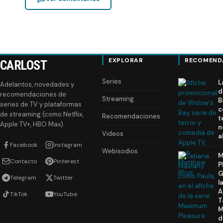
EXPLORAR
RECOMEND
CARLOST
Series
L
Adelantos, novedades y
d
recomendaciones de
Streaming
B
series de TV y plataformas
c
de streaming (como Netflix,
Recomendaciones
t
Apple TV+, HBO Max).
n
Videos
a
Facebook
Instagram
Webisodios
M
Contacto
Pinterest
P
G
Telegram
Twitter
l
A
TikTok
YouTube
T
M
d