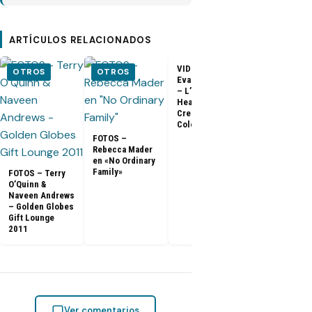
ARTÍCULOS RELACIONADOS
VIDEO –
VIDEO –
OTROS
OTROS
Evangeline Lilly
Entrevista a
– L’Oreal
Matthew Fox 
Healthy Look
ArsenalTV
Creme Gloss
Color [HD]
FOTOS –
Rebecca Mader
en «No Ordinary
Family»
FOTOS – Terry
O’Quinn &
Naveen Andrews
– Golden Globes
Gift Lounge
2011
Ver comentarios