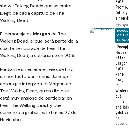
3x03:
show «Talking Dead» que se emite
Promo,
luego de cada capítulo de The
fotos y
sinopsi
Walking Dead.
3 ago
HOUSE
El personaje es
Morgan
de The
OF THE
DRAG
Walking Dead, el cual será parte de la
[Recap]
cuarta temporada de Fear The
House
Walking Dead, a estrenarse en 2018.
of the
Dragon
Mediante un enlace en vivo, se hizo
3x07
«The
un contacto con Lennie James, el
Dragon
actor que interpreta a Morgan en
in
The Walking Dead, quien dijo que
Winter»:
qué
está muy ansioso de participar en
pasó,
Fear The Walking Dead, y que
análisis
comienza a grabar este Lunes 27 de
y detrás
de
Noviembre.
escena