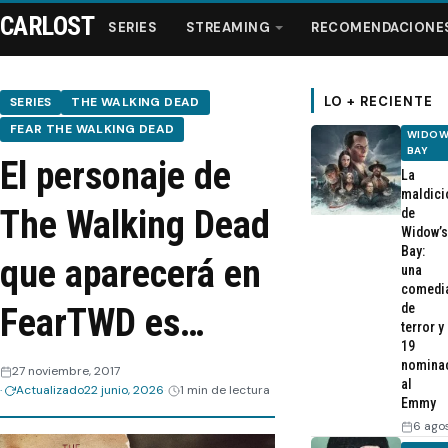
CARLOST
SERIES
STREAMING
RECOMENDACIONE
LO + RECIENTE
SERIES
THE WALKING DEAD
FEAR THE WALKING DEAD
WIDOW
Series
BAY
El personaje de
La
maldici
Streaming
The Walking Dead
de
Widow’s
Bay:
que aparecerá en
Recomendaciones
una
comedi
de
FearTWD es…
Videos
terror y
19
nomina
Webisodios
27 noviembre, 2017
al
Actualizado
22 junio, 2026
1 min de lectura
Emmy
6 ago