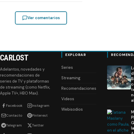
Ver comentarios
EXPLORAR
RECOMEND
CARLOST
Series
L
Adelantos, novedades y
d
recomendaciones de
Streaming
B
series de TV y plataformas
c
de streaming (como Netflix,
Recomendaciones
t
Apple TV+, HBO Max).
n
Videos
a
Facebook
Instagram
Webisodios
M
Contacto
Pinterest
P
G
Telegram
Twitter
l
A