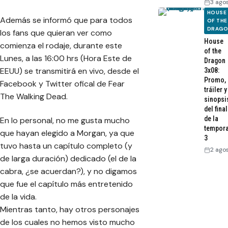
3 ago
HOUSE
Además se informó que para todos
OF THE
DRAG
los fans que quieran ver como
House
comienza el rodaje, durante este
of the
Lunes, a las 16:00 hrs (Hora Este de
Dragon
EEUU) se transmitirá en vivo, desde el
3x08:
Promo,
Facebook y Twitter ofical de Fear
tráiler y
The Walking Dead.
sinopsi
del final
de la
En lo personal, no me gusta mucho
tempor
que hayan elegido a Morgan, ya que
3
tuvo hasta un capítulo completo (y
2 ago
de larga duración) dedicado (el de la
cabra, ¿se acuerdan?), y no digamos
que fue el capítulo más entretenido
de la vida.
Mientras tanto, hay otros personajes
de los cuales no hemos visto mucho