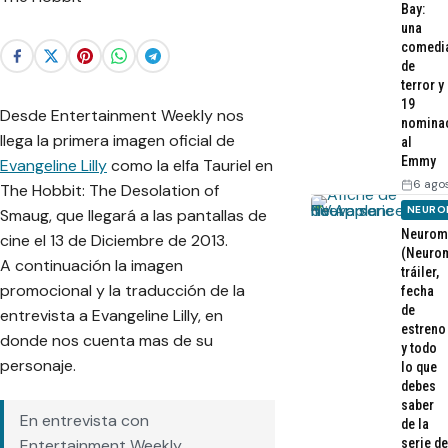
Bay:
una
comedi
de
terror y
19
Desde Entertainment Weekly nos
nomina
llega la primera imagen oficial de
al
Emmy
Evangeline Lilly
como la elfa Tauriel en
6 ago
The Hobbit: The Desolation of
NEURO
Smaug
, que llegará a las pantallas de
Neurom
cine el 13 de Diciembre de 2013.
(Neurom
A continuación la imagen
tráiler,
promocional y la traducción de la
fecha
de
entrevista a Evangeline Lilly, en
estreno
donde nos cuenta mas de su
y todo
personaje.
lo que
debes
saber
En entrevista con
de la
serie de
Entertainment Weekly
,