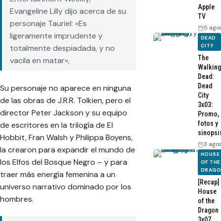
Apple
Evangeline Lilly dijo acerca de su
TV
personaje Tauriel: «Es
5 ago
ligeramente imprudente y
DEAD
CITY
totalmente despiadada, y no
The
vacila en matar»,
Walking
Dead:
Dead
Su personaje no aparece en ninguna
City
de las obras de J.R.R. Tolkien, pero el
3x03:
director Peter Jackson y su equipo
Promo,
fotos y
de escritores en la trilogía de El
sinopsi
Hobbit, Fran Walsh y Philippa Boyens,
3 ago
la crearon para expandir el mundo de
HOUSE
los Elfos del Bosque Negro – y para
OF THE
DRAG
traer más energía femenina a un
[Recap]
universo narrativo dominado por los
House
hombres.
of the
Dragon
3x07