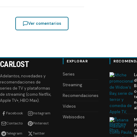
Ver comentarios
EXPLORAR
RECOMEND
CARLOST
Series
L
Adelantos, novedades y
d
recomendaciones de
Streaming
B
series de TV y plataformas
c
de streaming (como Netflix,
Recomendaciones
t
Apple TV+, HBO Max).
n
Videos
a
Facebook
Instagram
Webisodios
M
Contacto
Pinterest
P
G
Telegram
Twitter
l