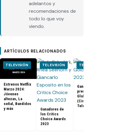
adelantos y
recomendaciones de
todo lo que voy
viendo.
ARTÍCULOS RELACIONADOS
TELEVISIÓN
TELEVISIÓN
TELEVISIÓN
CINE
Estrenos Netflix
Ganadores
Tráiler de B
Marzo 2024:
premios Golden
Panther 2:
Jóvenes
Globes 2023
Wakanda
altezas, La
(Cine y
Forever (Co
señal, Bandidos
Televisión)
Con 2022)
y más
Ganadores de
los Critics
Choice Awards
2023