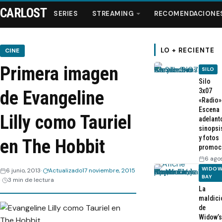
CARLOST
SERIES
STREAMING
RECOMENDACIONE
LO + RECIENTE
CINE
Primera imagen
SILO
Series
Silo
3x07
de Evangeline
«Radio»
Streaming
Escena
Lilly como Tauriel
adelant
sinopsi
Recomendaciones
y fotos
en The Hobbit
promoc
Videos
6 ago
WIDOW
6 junio, 2013
Actualizado
17 noviembre, 2015
BAY
3 min de lectura
Webisodios
La
maldici
de
Widow’s