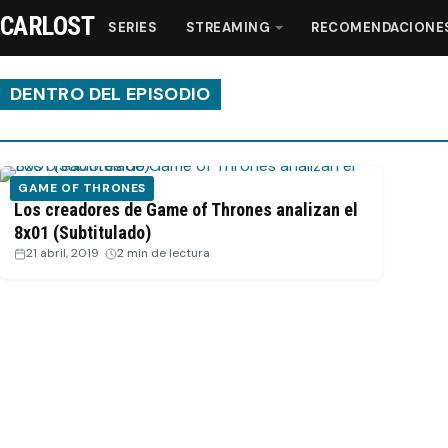
CARLOST
SERIES
STREAMING
RECOMENDACIONE
DENTRO DEL EPISODIO
Series
GAME OF THRONES
Streaming
Los creadores de Game of Thrones analizan el
8x01 (Subtitulado)
21 abril, 2019
·
2 min de lectura
Recomendaciones
Videos
Webisodios