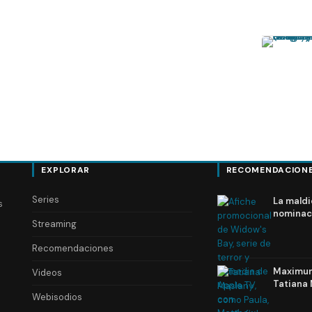
EXPLORAR
RECOMENDACION
Series
La maldi
s
nominac
Streaming
Recomendaciones
Maximum 
Videos
Tatiana 
Webisodios