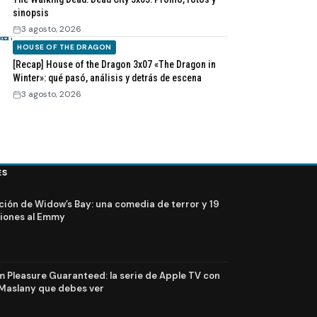
sinopsis
3 agosto, 2026
HOUSE OF THE DRAGON
[Recap] House of the Dragon 3x07 «The Dragon in
Winter»: qué pasó, análisis y detrás de escena
3 agosto, 2026
ES
ción de Widow’s Bay: una comedia de terror y 19
iones al Emmy
Pleasure Guaranteed: la serie de Apple TV con
Maslany que debes ver