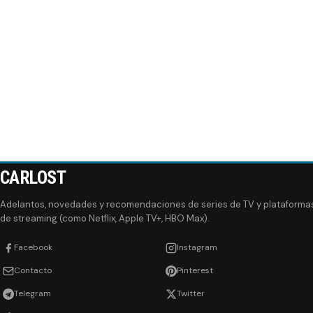
CARLOST
Adelantos, novedades y recomendaciones de series de TV y plataforma
de streaming (como Netflix, Apple TV+, HBO Max).
Facebook
Instagram
Contacto
Pinterest
Telegram
Twitter