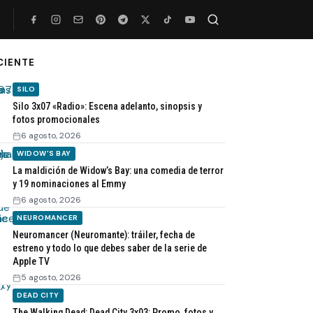
CIENTE
Buscar
SILO
Silo 3x07 «Radio»: Escena adelanto, sinopsis y
fotos promocionales
6 agosto, 2026
WIDOW'S BAY
La maldición de Widow’s Bay: una comedia de terror
y 19 nominaciones al Emmy
6 agosto, 2026
NEUROMANCER
Neuromancer (Neuromante): tráiler, fecha de
estreno y todo lo que debes saber de la serie de
Apple TV
5 agosto, 2026
DEAD CITY
The Walking Dead: Dead City 3x03: Promo, fotos y