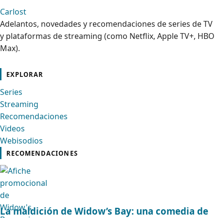
Carlost
Adelantos, novedades y recomendaciones de series de TV
y plataformas de streaming (como Netflix, Apple TV+, HBO
Max).
cebook
Instagram
Contacto
Pinterest
Telegram
Twitter
TikTok
YouTube
EXPLORAR
Series
Streaming
Recomendaciones
Videos
Webisodios
RECOMENDACIONES
La maldición de Widow’s Bay: una comedia de