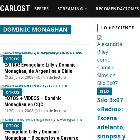
CARLOST
SERIES
STREAMING
RECOMENDACIONES
LO + RECIENTE
DOMINIC MONAGHAN
Series
Streaming
OTROS
Recomendaciones
EXTRA! Evangeline Lilly y Dominic
Monaghan, de Argentina a Chile
22 junio, 2008
·
5 min de lectura
Videos
SILO
OTROS
FOTOS + VIDEOS – Dominic
Webisodios
Silo 3x07
Monaghan en CQC
«Radio»:
20 junio, 2008
·
1 min de lectura
Escena
OTROS
adelanto,
Evangeline Lilly y Dominic
sinopsis y
Monaghan – Dispuestos a Casarse