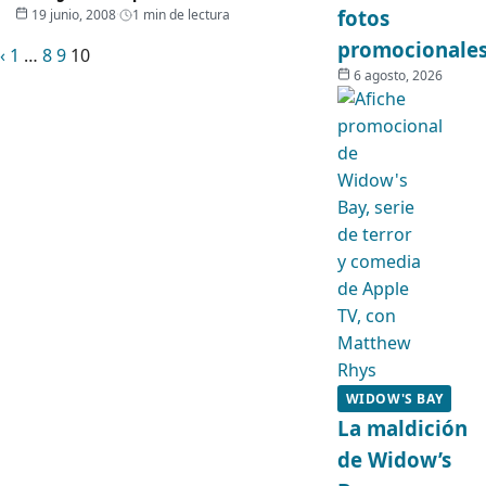
fotos
19 junio, 2008
·
1 min de lectura
promocionale
Anterior
Paginación
‹
1
…
8
9
10
6 agosto, 2026
de
entradas
WIDOW'S BAY
La maldición
de Widow’s