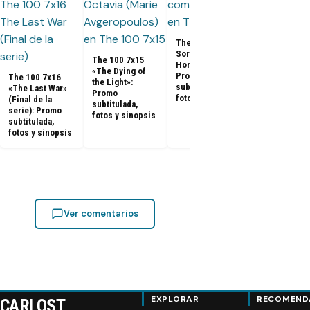
The 100 7x1
«Blood Giant
Promo
The 100 7x14 «A
subtitulada,
Sort of
The 100 7x15
fotos y sino
Homecoming»:
«The Dying of
Promo
The 100 7x16
the Light»:
subtitulada,
«The Last War»
Promo
fotos y sinopsis
(Final de la
subtitulada,
serie): Promo
fotos y sinopsis
subtitulada,
fotos y sinopsis
Ver comentarios
EXPLORAR
RECOMEND
CARLOST