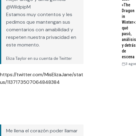
«The
@WildpipM
Dragon
Estamos muy contentos y les
in
pedimos que mantengan sus
Winter»:
qué
comentarios con amabilidad y
pasó,
respeten nuestra privacidad en
análisis
este momento.
y detrás
de
escena
Eliza Taylor en su cuenta de Twitter
3 ago
https://twitter.com/MisElizaJane/stat
us/1137173507064848384
Me llena el corazón poder llamar