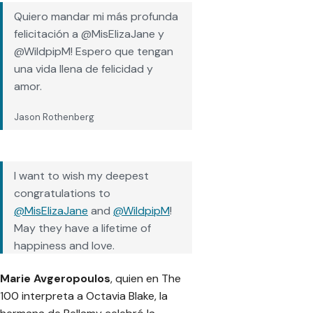
Quiero mandar mi más profunda
felicitación a @MisElizaJane y
@WildpipM! Espero que tengan
una vida llena de felicidad y
amor
.
Jason Rothenberg
I want to wish my deepest
congratulations to
@MisElizaJane
and
@WildpipM
!
May they have a lifetime of
happiness and love.
Marie Avgeropoulos
, quien en The
— Jason Rothenberg
100 interpreta a Octavia Blake, la
(@JRothenbergTV)
June 8, 2019