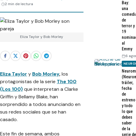
Bay:
2 min de lectura
una
comedi
de
terror y
19
Eliza Taylor y Bob Morley
nomina
al
Emmy
6 ago
NEURO
Neurom
Eliza Taylor
y
Bob Morley
,
los
(Neurom
protagonistas de la serie
The 100
tráiler,
(Los 100)
que interpretan a Clarke
fecha
de
Griffin y Bellamy Blake, han
estreno
sorprendido a todos anunciando en
y todo
sus redes sociales que se han
lo que
debes
casado.
saber
de la
Este fin de semana, ambos
serie de