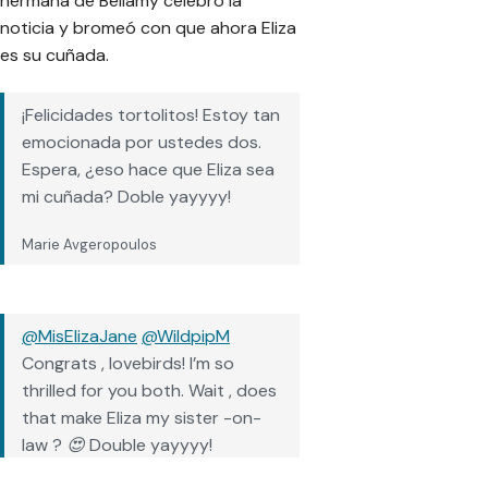
hermana de Bellamy celebró la
noticia y bromeó con que ahora Eliza
es su cuñada.
¡Felicidades tortolitos! Estoy tan
emocionada por ustedes dos.
Espera, ¿eso hace que Eliza sea
mi cuñada? Doble yayyyy!
Marie Avgeropoulos
@MisElizaJane
@WildpipM
Congrats , lovebirds! I’m so
thrilled for you both. Wait , does
that make Eliza my sister -on-
law ? 😍 Double yayyyy!