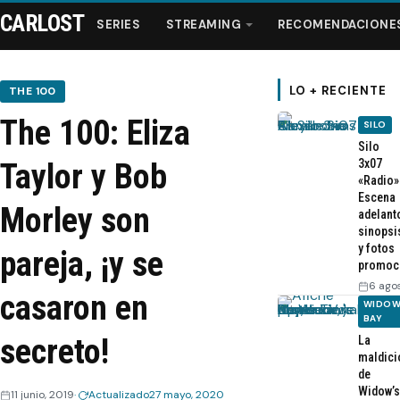
CARLOST
SERIES
STREAMING
RECOMENDACIONE
LO + RECIENTE
THE 100
The 100: Eliza
SILO
Series
Silo
3x07
Taylor y Bob
«Radio»
Streaming
Escena
Morley son
adelant
sinopsi
Recomendaciones
y fotos
pareja, ¡y se
promoc
Videos
6 ago
casaron en
WIDOW
BAY
Webisodios
secreto!
La
maldici
de
Widow’s
11 junio, 2019
Actualizado
27 mayo, 2020