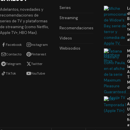
Series
L
Adelantos, novedades y
d
recomendaciones de
Streaming
B
series de TV y plataformas
c
de streaming (como Netflix,
Recomendaciones
t
Apple TV+, HBO Max).
n
Videos
a
Facebook
Instagram
Webisodios
M
Contacto
Pinterest
P
G
Telegram
Twitter
l
A
TikTok
YouTube
T
M
d
«
A
U
c
f
a