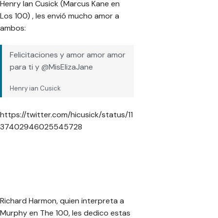
Henry Ian Cusick (Marcus Kane en
— Marie Avgeropoulos
Los 100) , les envió mucho amor a
(@iamAvgeropoulos)
June 8,
ambos:
2019
Felicitaciones y amor amor amor
para ti y @MisElizaJane
Henry ian Cusick
https://twitter.com/hicusick/status/11
37402946025545728
Richard Harmon, quien interpreta a
Murphy en The 100, les dedico estas