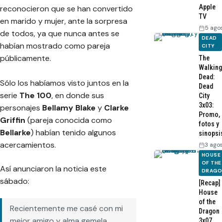
Apple
reconocieron que se han convertido
TV
en marido y mujer, ante la sorpresa
5 ago
de todos, ya que nunca antes se
DEAD
habían mostrado como pareja
CITY
públicamente.
The
Walking
Dead:
Sólo los habíamos visto juntos en la
Dead
serie
The 100
, en donde sus
City
3x03:
personajes
Bellamy Blake
y
Clarke
Promo,
Griffin
(pareja conocida como
fotos y
Bellarke
) habían tenido algunos
sinopsi
acercamientos.
3 ago
HOUSE
OF THE
Así anunciaron la noticia este
DRAG
sábado:
[Recap]
House
of the
Recientemente me casé con mi
Dragon
mejor amigo y alma gemela
3x07