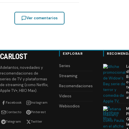
Ver comentarios
EXPLORAR
RECOMEND
CARLOST
Series
L
Adelantos, novedades y
d
recomendaciones de
Streaming
B
series de TV y plataformas
c
de streaming (como Netflix,
Recomendaciones
t
Apple TV+, HBO Max).
n
Videos
a
Facebook
Instagram
Webisodios
M
Contacto
Pinterest
P
G
Telegram
Twitter
l