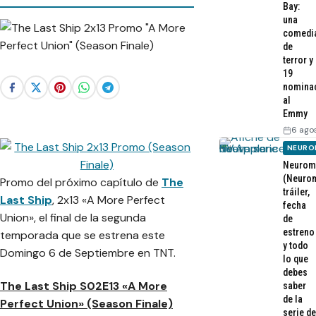
Bay:
una
comedi
de
terror y
19
nomina
al
Emmy
6 ago
NEURO
Neurom
(Neurom
Promo del próximo capítulo de
The
tráiler,
Last Ship
, 2x13 «A More Perfect
fecha
Union», el final de la segunda
de
estreno
temporada que se estrena este
y todo
Domingo 6 de Septiembre en TNT.
lo que
debes
The Last Ship S02E13 «A More
saber
de la
Perfect Union» (Season Finale)
serie de