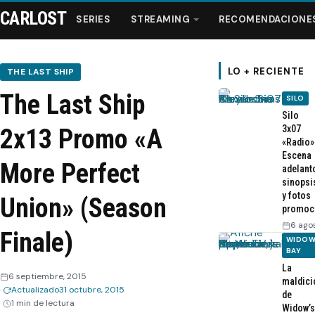
CARLOST
SERIES
STREAMING
RECOMENDACIONE
LO + RECIENTE
THE LAST SHIP
The Last Ship
SILO
Series
Silo
3x07
2x13 Promo «A
«Radio»
Streaming
Escena
More Perfect
adelant
sinopsi
Recomendaciones
y fotos
Union» (Season
promoc
Videos
6 ago
Finale)
WIDOW
BAY
Webisodios
La
6 septiembre, 2015
maldici
Actualizado
31 octubre, 2015
de
1 min de lectura
Widow’s