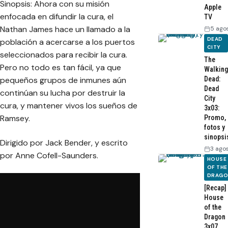
Sinopsis: Ahora con su misión
Apple
enfocada en difundir la cura, el
TV
Nathan James hace un llamado a la
5 ago
DEAD
población a acercarse a los puertos
CITY
seleccionados para recibir la cura.
The
Pero no todo es tan fácil, ya que
Walking
Dead:
pequeños grupos de inmunes aún
Dead
continúan su lucha por destruir la
City
cura, y mantener vivos los sueños de
3x03:
Ramsey.
Promo,
fotos y
sinopsi
Dirigido por Jack Bender, y escrito
3 ago
por Anne Cofell-Saunders.
HOUSE
OF THE
DRAG
[Recap]
House
of the
Dragon
3x07