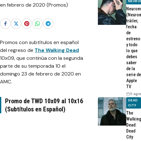
NEURO
Neurom
(Neurom
tráiler,
fecha
de
estreno
Promos con subtítulos en español
y todo
del regreso de
The Walking Dead
lo que
debes
10x09, que continúa con la segunda
saber
parte de su temporada 10 el
de la
domingo 23 de febrero de 2020 en
serie de
Apple
AMC.
TV
5 ago
Promo de TWD 10x09 al 10x16
DEAD
CITY
(Subtítulos en Español)
The
Walking
Dead:
Dead
City