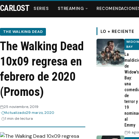
CARLOST
SERIES
STREAMING
RECOMENDACIONE
LO + RECIENTE
THE WALKING DEAD
The Walking Dead
WIDOW
Series
BAY
La
10x09 regresa en
maldici
Streaming
de
Widow’s
febrero de 2020
Bay:
Recomendaciones
una
(Promos)
comedi
de
Videos
terror y
25 noviembre, 2019
19
Actualizado
29 marzo, 2020
nomina
Webisodios
1 min de lectura
al
Emmy
6 ago