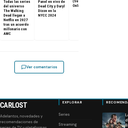
(Subtitulado
Todas las series
Panel en vivo de
Walking Dea
Online)
del universo
Dead City y Daryl
llegan a Netf
The Walking
Dixon en la
Latinoaméri
Dead llegan a
NYCC 2024
Netflix en 2027
tras un acuerdo
millonario con
AMC
Ver comentarios
EXPLORAR
RECOMEND
CARLOST
Series
L
Adelantos, novedades y
d
recomendaciones de
Streaming
B
series de TV y plataformas