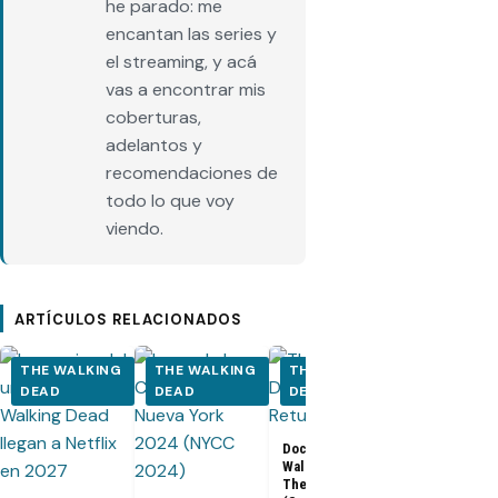
he parado: me
encantan las series y
el streaming, y acá
vas a encontrar mis
coberturas,
adelantos y
recomendaciones de
todo lo que voy
viendo.
ARTÍCULOS RELACIONADOS
THE WALKING
THE WALKING
THE WALKING
THE WALK
DEAD
DEAD
DEAD
DEAD
Documental The
Walking Dead:
Los últimos
The Return
capítulos de