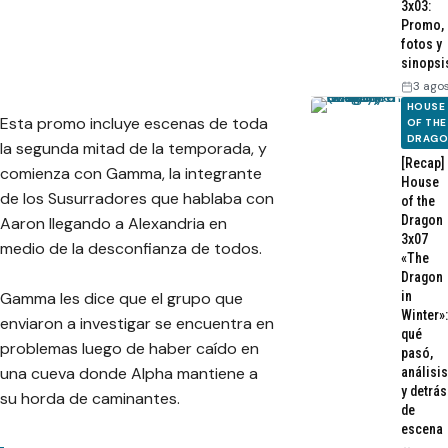
3x03:
Promo,
fotos y
sinopsi
3 ago
HOUSE
Esta promo incluye escenas de toda
OF THE
DRAG
la segunda mitad de la temporada, y
[Recap]
comienza con Gamma, la integrante
House
de los Susurradores que hablaba con
of the
Dragon
Aaron llegando a Alexandria en
3x07
medio de la desconfianza de todos.
«The
Dragon
in
Gamma les dice que el grupo que
Winter»:
enviaron a investigar se encuentra en
qué
problemas luego de haber caído en
pasó,
una cueva donde Alpha mantiene a
análisis
y detrás
su horda de caminantes.
de
escena