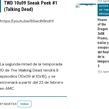
3 ago
TWD 10x09 Sneak Peek #1
HOUSE
(Talking Dead)
OF THE
DRAG
House
https://youtu.be/6SwcIh9ndtY
of the
Dragon
3x08:
Promo,
tráiler y
sinopsi
del final
de la
tempor
La segunda mitad de la temporada
3
10 de The Walking Dead tendrá 8
2 ago
episodios (10x09 al 10x16), y se
estrenará a partir del 23 de febrero
en AMC.
ETIQUETAS
Video