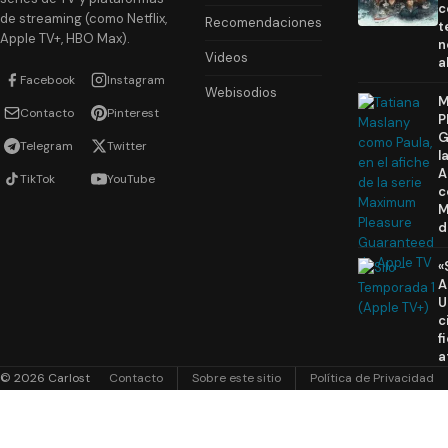
c
de streaming (como Netflix,
Recomendaciones
t
Apple TV+, HBO Max).
n
Videos
a
Facebook
Instagram
Webisodios
M
Contacto
Pinterest
P
G
Telegram
Twitter
l
A
TikTok
YouTube
c
M
d
«
A
U
c
f
a
© 2026 Carlost
Contacto
Sobre este sitio
Política de Privacidad