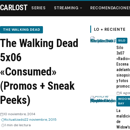
CARLOST
SERIES
STREAMING
RECOMENDACIONE
LO + RECIENTE
THE WALKING DEAD
The Walking Dead
SILO
Series
Silo
3x07
5x06
«Radio»
Streaming
Escena
«Consumed»
adelant
sinopsi
Recomendaciones
y fotos
(Promos + Sneak
promoc
Videos
6 ago
Peeks)
WIDOW
BAY
Webisodios
La
10 noviembre, 2014
maldici
Actualizado
22 noviembre, 2015
de
1 min de lectura
Widow’s