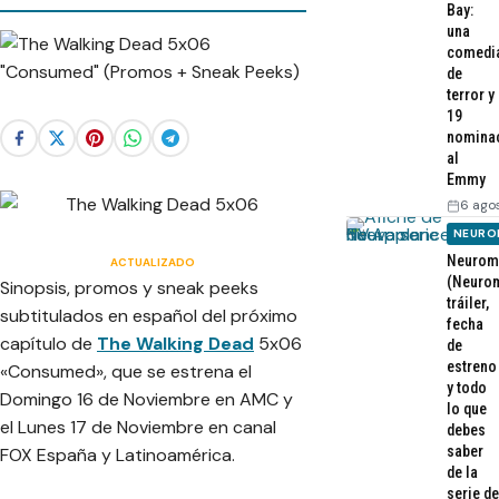
Bay:
una
comedi
de
terror y
19
nomina
al
Emmy
6 ago
NEURO
Neurom
ACTUALIZADO
(Neurom
Sinopsis, promos y sneak peeks
tráiler,
subtitulados en español del próximo
fecha
capítulo de
The Walking Dead
5x06
de
estreno
«Consumed», que se estrena el
y todo
Domingo 16 de Noviembre en AMC y
lo que
el Lunes 17 de Noviembre en canal
debes
saber
FOX España y Latinoamérica.
de la
serie de