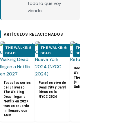
todo lo que voy
viendo.
ARTÍCULOS RELACIONADOS
THE WALKING
THE WALKING
THE WALKING
THE WALK
DEAD
DEAD
DEAD
DEAD
Documental The
Walking Dead:
Los últimos
The Return
capítulos de
(Subtitulado
Todas las series
Panel en vivo de
Walking Dea
Online)
del universo
Dead City y Daryl
llegan a Netf
The Walking
Dixon en la
Latinoaméri
Dead llegan a
NYCC 2024
Netflix en 2027
tras un acuerdo
millonario con
AMC