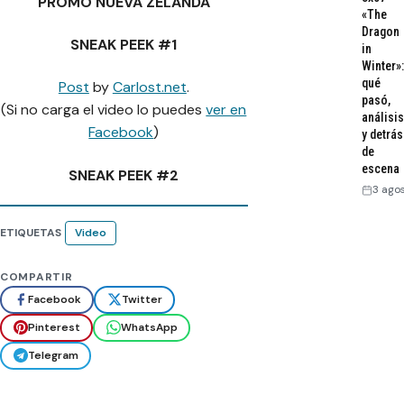
PROMO NUEVA ZELANDA
«The
Dragon
SNEAK PEEK #1
in
Winter»:
qué
Post
by
Carlost.net
.
pasó,
(Si no carga el video lo puedes
ver en
análisis
Facebook
)
y detrás
de
escena
SNEAK PEEK #2
3 ago
ETIQUETAS
Video
COMPARTIR
Facebook
Twitter
Pinterest
WhatsApp
Telegram