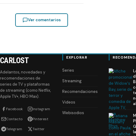
Ver comentarios
EXPLORAR
RECOMEND
CARLOST
Series
L
Adelantos, novedades y
d
recomendaciones de
Streaming
B
series de TV y plataformas
c
de streaming (como Netflix,
Recomendaciones
t
Apple TV+, HBO Max).
n
Videos
a
Facebook
Instagram
Webisodios
M
Contacto
Pinterest
P
G
Telegram
Twitter
l