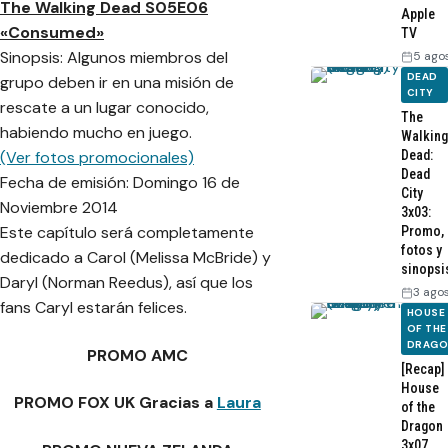
The Walking Dead S05E06
Apple
«Consumed»
TV
Sinopsis: Algunos miembros del
5 ago
DEAD
grupo deben ir en una misión de
CITY
rescate a un lugar conocido,
The
habiendo mucho en juego.
Walking
Dead:
(Ver fotos promocionales)
Dead
Fecha de emisión: Domingo 16 de
City
Noviembre 2014
3x03:
Este capítulo será completamente
Promo,
fotos y
dedicado a Carol (Melissa McBride) y
sinopsi
Daryl (Norman Reedus), así que los
3 ago
fans Caryl estarán felices.
HOUSE
OF THE
DRAG
PROMO AMC
[Recap]
House
PROMO FOX UK Gracias a
Laura
of the
Dragon
3x07