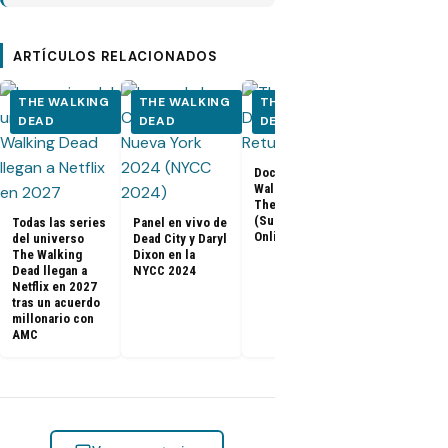
ARTÍCULOS RELACIONADOS
THE WALKING
THE WALKING
THE WALKING
THE WALK
DEAD
DEAD
DEAD
DEAD
Documental The
Walking Dead:
Los últimos
The Return
capítulos de
(Subtitulado
Todas las series
Panel en vivo de
Walking Dea
Online)
del universo
Dead City y Daryl
llegan a Netf
The Walking
Dixon en la
Latinoaméri
Dead llegan a
NYCC 2024
Netflix en 2027
tras un acuerdo
millonario con
AMC