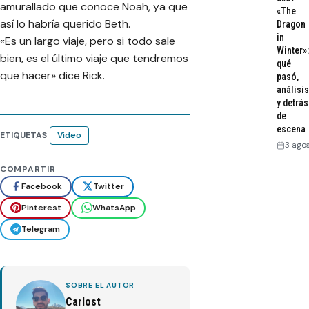
amurallado que conoce Noah, ya que
«The
así lo habría querido Beth.
Dragon
in
«Es un largo viaje, pero si todo sale
Winter»:
bien, es el último viaje que tendremos
qué
que hacer» dice Rick.
pasó,
análisis
y detrás
de
escena
ETIQUETAS
Video
3 ago
COMPARTIR
Facebook
Twitter
Pinterest
WhatsApp
Telegram
SOBRE EL AUTOR
Carlost