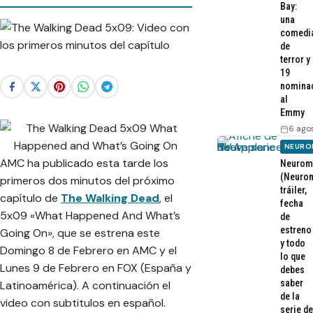
Bay:
una
comedi
de
terror y
19
nomina
al
Emmy
6 ago
NEURO
AMC ha publicado esta tarde los
Neurom
(Neurom
primeros dos minutos del próximo
tráiler,
capítulo de
The Walking Dead
, el
fecha
5x09 «What Happened And What’s
de
estreno
Going On», que se estrena este
y todo
Domingo 8 de Febrero en AMC y el
lo que
Lunes 9 de Febrero en FOX (España y
debes
saber
Latinoamérica). A continuación el
de la
video con subtitulos en español.
serie de