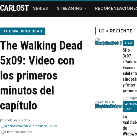
CARLOST
SERIES
STREAMING
RECOMENDACIONE
LO + RECIENTE
THE WALKING DEAD
The Walking Dead
SILO
Series
Silo
3x07
5x09: Video con
«Radio»
Streaming
Escena
los primeros
adelant
sinopsi
Recomendaciones
y fotos
minutos del
promoc
Videos
6 ago
capítulo
WIDOW
BAY
Webisodios
La
3 febrero, 2015
maldici
Actualizado
11 diciembre, 2015
de
1 min de lectura
Widow’s