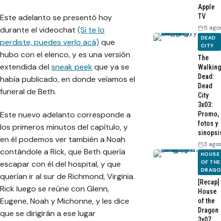
Apple
Este adelanto se presentó hoy
TV
5 ago
durante el videochat
(Si te lo
DEAD
perdiste, puedes verlo acá)
que
CITY
hubo con el elenco, y es una versión
The
extendida del
sneak peek
que ya se
Walking
Dead:
había publicado, en donde veíamos el
Dead
funeral de Beth.
City
3x03:
Este nuevo adelanto corresponde a
Promo,
fotos y
los primeros minutos del capítulo, y
sinopsi
en él podemos ver también a Noah
3 ago
contándole a Rick, que Beth quería
HOUSE
OF THE
escapar con él del hospital, y que
DRAG
querían ir al sur de Richmond, Virginia.
[Recap]
Rick luego se reúne con Glenn,
House
Eugene, Noah y Michonne, y les dice
of the
Dragon
que se dirigirán a ese lugar
3x07