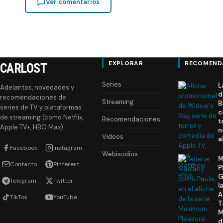
Ver comentarios
EXPLORAR
RECOMEND
CARLOST
Series
L
Adelantos, novedades y
d
recomendaciones de
Streaming
B
series de TV y plataformas
c
de streaming (como Netflix,
Recomendaciones
t
Apple TV+, HBO Max).
n
Videos
a
Facebook
Instagram
Webisodios
M
Contacto
Pinterest
P
G
Telegram
Twitter
l
A
TikTok
YouTube
T
M
d