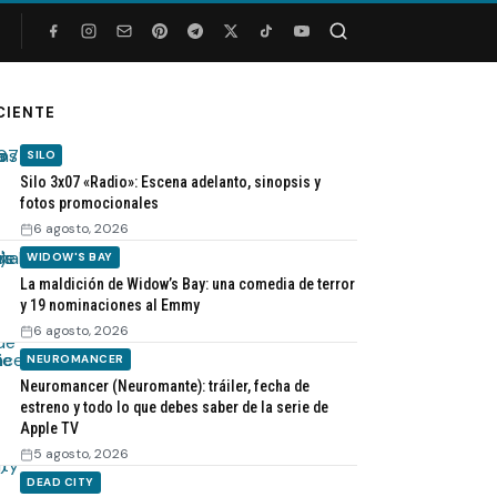
Buscar
CIENTE
SILO
Silo 3x07 «Radio»: Escena adelanto, sinopsis y
fotos promocionales
6 agosto, 2026
WIDOW'S BAY
La maldición de Widow’s Bay: una comedia de terror
y 19 nominaciones al Emmy
6 agosto, 2026
NEUROMANCER
Neuromancer (Neuromante): tráiler, fecha de
estreno y todo lo que debes saber de la serie de
Apple TV
5 agosto, 2026
DEAD CITY