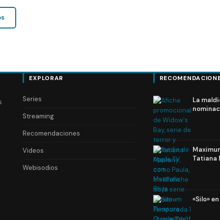
os
EXPLORAR
RECOMENDACION
Series
La maldi
s
nominac
Streaming
Recomendaciones
Maximum 
Videos
Tatiana 
Webisodios
«Silo» e