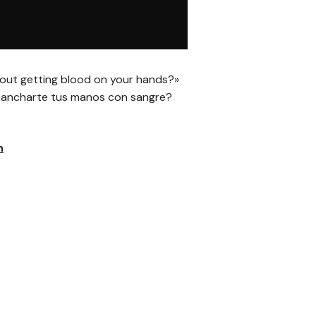
thout getting blood on your hands?»
mancharte tus manos con sangre?
n