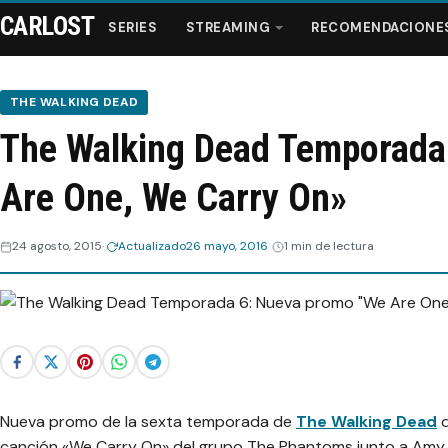
CARLOST
SERIES
STREAMING
RECOMENDACIONE
THE WALKING DEAD
The Walking Dead Temporada
Series
Are One, We Carry On»
Streaming
24 agosto, 2015
Actualizado
26 mayo, 2016
1 min de lectura
Recomendaciones
Videos
Webisodios
Nueva promo de la sexta temporada de
The Walking Dead
q
canción «We Carry On» del grupo The Phantoms junto a Amy 