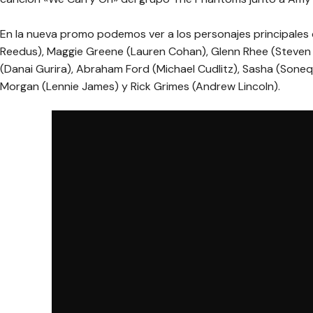
En la nueva promo podemos ver a los personajes principales
Reedus), Maggie Greene (Lauren Cohan), Glenn Rhee (Steven Y
(Danai Gurira), Abraham Ford (Michael Cudlitz), Sasha (Sonequ
Morgan (Lennie James) y Rick Grimes (Andrew Lincoln).