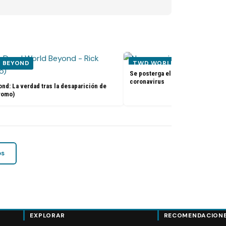
 BEYOND
TWD WORLD BEYOND
Se posterga el estreno de TWD: W
coronavirus
d: La verdad tras la desaparición de
romo)
os
EXPLORAR
RECOMENDACION