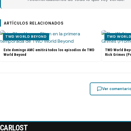
ARTÍCULOS RELACIONADOS
TWD WORLD BEYOND
TWD WORLD
Este domingo AMC emitirá todos los episodios de TWD
TWD World Beyon
World Beyond
Rick Grimes (P
Ver comentari
CARLOST