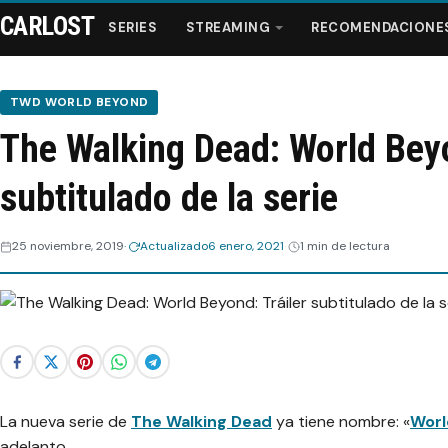
CARLOST
SERIES
STREAMING
RECOMENDACIONE
TWD WORLD BEYOND
The Walking Dead: World Beyo
Series
subtitulado de la serie
Streaming
25 noviembre, 2019
Actualizado
6 enero, 2021
1 min de lectura
Recomendaciones
Videos
Webisodios
La nueva serie de
The Walking Dead
ya tiene nombre: «
Worl
adelanto.