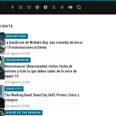
Buscar
CIENTE
WIDOW'S BAY
La maldición de Widow’s Bay: una comedia de terror
y 19 nominaciones al Emmy
6 agosto, 2026
NEUROMANCER
Neuromancer (Neuromante): tráiler, fecha de
estreno y todo lo que debes saber de la serie de
Apple TV
5 agosto, 2026
DEAD CITY
The Walking Dead: Dead City 3x03: Promo, fotos y
sinopsis
3 agosto, 2026
HOUSE OF THE DRAGON