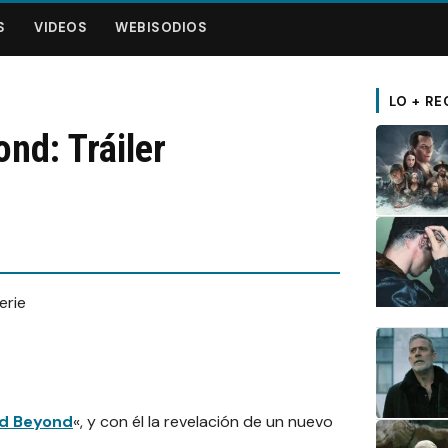
S
VIDEOS
WEBISODIOS
LO + RE
nd: Tráiler
d Beyond
«, y con él la revelación de un nuevo