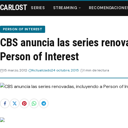
CARLOST
SERIES
STREAMING
RECOMENDACIONE
PERSON OF INTEREST
CBS anuncia las series renov
Series
Person of Interest
Streaming
15 marzo, 2012
Actualizado
24 octubre, 2015
1 min de lectura
Recomendaciones
Videos
Webisodios