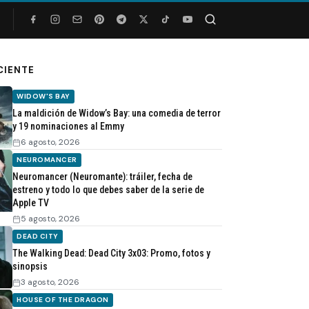
Buscar
CIENTE
WIDOW'S BAY
La maldición de Widow’s Bay: una comedia de terror
y 19 nominaciones al Emmy
6 agosto, 2026
NEUROMANCER
Neuromancer (Neuromante): tráiler, fecha de
estreno y todo lo que debes saber de la serie de
Apple TV
5 agosto, 2026
DEAD CITY
The Walking Dead: Dead City 3x03: Promo, fotos y
sinopsis
3 agosto, 2026
HOUSE OF THE DRAGON