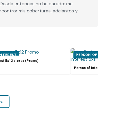
e. Desde entonces no he parado: me
encontrar mis coberturas, adelantos y
INTEREST
PERSON OF INTEREST
est 5x12 «.exe» (Promo)
Person of Interest 5x11 «Synecd
os