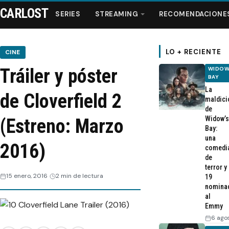
CARLOST
SERIES
STREAMING
RECOMENDACIONE
LO + RECIENTE
CINE
Tráiler y póster
WIDOW
Series
BAY
La
de Cloverfield 2
maldici
Streaming
de
Widow’s
(Estreno: Marzo
Bay:
Recomendaciones
una
2016)
comedi
de
Videos
terror y
15 enero, 2016
2 min de lectura
19
nomina
Webisodios
al
Emmy
6 ago