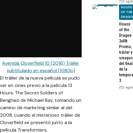
3 ago
HOUSE
OF THE
DRAG
House
of the
Dragon
3x08:
Promo,
tráiler y
sinopsi
Avenida Cloverfield 10 (2016) Tráiler
del final
de la
subtitulado en español [1080p]
tempor
El tráiler de la nueva película se pudo
3
ver en cines previo a la película
13
2 ago
Hours: The Secret Soldiers of
Benghazi
de Michael Bay, tomando un
camino de marketing similar al del
2008, cuando el misterioso tráiler de
Cloverfield se presentó junto a la
película Transformers.