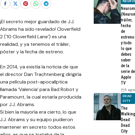
NEURO
Neurom
(Neurom
tráiler,
¡El secreto mejor guardado de J.J.
fecha
Abrams ha sido revelado! Cloverfield
de
2 (’10 Cloverfield Lane’) es una
estreno
y todo
realidad, y ya tenemos el tráiler,
lo que
póster y la fecha de estreno.
debes
saber
de la
En 2014, ya existía la noticia de que
serie de
el director Dan Trachtenberg dirigiría
Apple
una película post-apocalíptica
TV
llamada ‘Valencia’ para Bad Robot y
5 ago
Paramount, la cual estaría producida
DEAD
CITY
por J.J. Abrams.
The
Si bien la mayoría era cierto, lo que
Walking
J.J. Abrams y su equipo pudieron
Dead:
Dead
mantener en secreto todos estos
City
años, es que se trataba de la