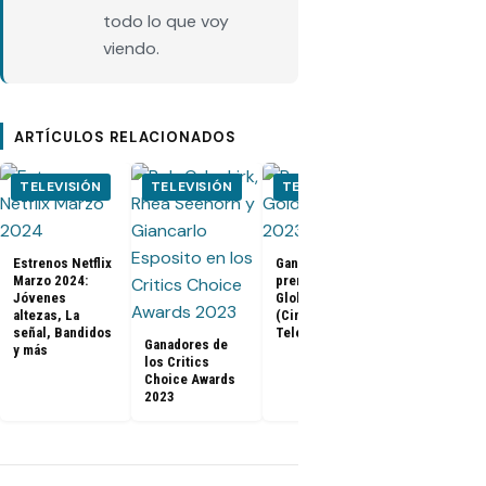
todo lo que voy
viendo.
ARTÍCULOS RELACIONADOS
TELEVISIÓN
TELEVISIÓN
TELEVISIÓN
CINE
Estrenos Netflix
Ganadores
Tráiler de B
Marzo 2024:
premios Golden
Panther 2:
Jóvenes
Globes 2023
Wakanda
altezas, La
(Cine y
Forever (Co
señal, Bandidos
Televisión)
Con 2022)
Ganadores de
y más
los Critics
Choice Awards
2023