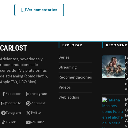
Ver comentarios
EXPLORAR
RECOMEND
CARLOST
Series
L
Adelantos, novedades y
d
recomendaciones de
Streaming
B
series de TV y plataformas
c
de streaming (como Netflix,
Recomendaciones
t
Apple TV+, HBO Max).
n
Videos
a
Facebook
Instagram
Webisodios
M
Contacto
Pinterest
P
G
Telegram
Twitter
l
A
TikTok
YouTube
c