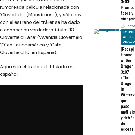
3x03:
rumoreada película relacionada con
Promo,
fotos y
‘Cloverfield’ (Monstruoso), y sólo hoy
sinopsi
con el estreno del tráiler se ha dado
3 ago
a conocer su verdadero titulo: ’10
HOUSE
Cloverfield Lane’ (‘Avenida Cloverfield
OF THE
DRAG
10’ en Latinoamérica y ‘Calle
[Recap]
Cloverfield 10’ en España).
House
of the
Aquí está el tráiler subtitulado en
Dragon
3x07
español:
«The
Dragon
in
Winter»:
qué
pasó,
análisis
y detrás
de
escena