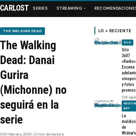
CARLOST
SERIES
STREAMING
RECOMENDACIONE
LO + RECIENTE
THE WALKING DEAD
The Walking
SILO
Series
Silo
3x07
Dead: Danai
«Radio»
Streaming
Escena
Gurira
adelant
sinopsi
Recomendaciones
y fotos
(Michonne) no
promoc
Videos
6 ago
seguirá en la
WIDOW
BAY
Webisodios
serie
La
maldici
de
Widow’s
10 febrero, 2019
1 min de lectura