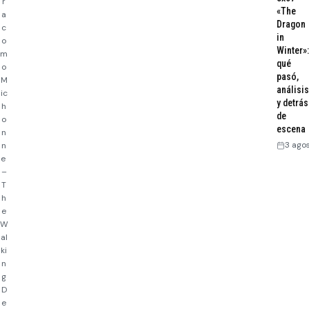
r
«The
a
Dragon
c
in
o
Winter»:
m
qué
o
pasó,
M
análisis
ic
y detrás
h
de
o
escena
n
3 ago
n
e
–
T
h
e
W
al
ki
n
g
D
e