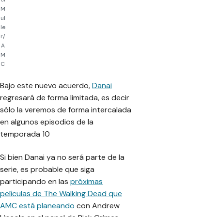
M
ul
le
r/
A
M
C
Bajo este nuevo acuerdo,
Danai
regresará de forma limitada, es decir
sólo la veremos de forma intercalada
en algunos episodios de la
temporada 10
Si bien Danai ya no será parte de la
serie, es probable que siga
participando en las
próximas
películas de The Walking Dead que
AMC está planeando
con Andrew