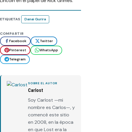
Lincoln en el papel de Rick Grimes.
ETIQUETAS
Danai Gurira
COMPARTIR
Facebook
Twitter
Pinterest
WhatsApp
Telegram
SOBRE EL AUTOR
Carlost
Soy Carlost —mi
nombre es Carlos—, y
comencé este sitio
en 2008, en la época
en que Lost era la