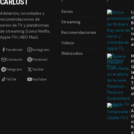
CARLOST
Series
L
Adelantos, novedades y
d
recomendaciones de
Streaming
B
series de TV y plataformas
c
de streaming (como Netflix,
Recomendaciones
t
Apple TV+, HBO Max).
n
Videos
a
Facebook
Instagram
Webisodios
M
Contacto
Pinterest
P
G
Telegram
Twitter
l
A
TikTok
YouTube
T
M
d
«
A
U
c
f
a