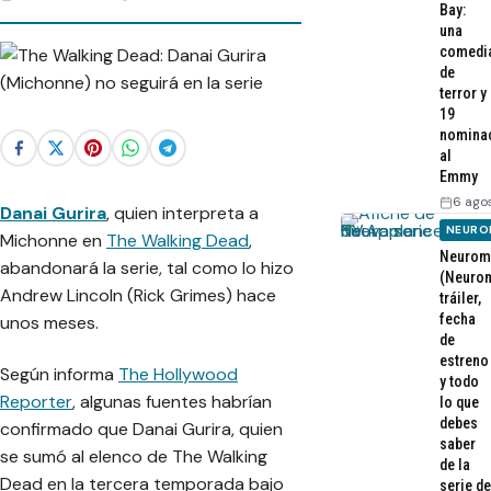
Bay:
una
comedi
de
terror y
19
nomina
al
Emmy
6 ago
Danai Gurira
, quien interpreta a
NEURO
Michonne en
The Walk
ing Dead
,
Neurom
abandonará la serie, tal como lo hizo
(Neurom
Andrew Lincoln (Rick Grimes) hace
tráiler,
fecha
unos meses.
de
estreno
Según informa
The Hollywood
y todo
Reporter
, algunas fuentes habrían
lo que
debes
confirmado que Danai Gurira, quien
saber
se sumó al elenco de The Walking
de la
Dead en la tercera temporada bajo
serie de