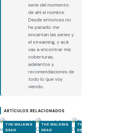
serie del momento:
de ahí el nombre.
Desde entonces no
he parado: me
encantan las series y
el streaming, y acá
vas a encontrar mis
coberturas,
adelantos y
recomendaciones de
todo lo que voy
viendo.
ARTÍCULOS RELACIONADOS
THE WALKING
THE WALKING
THE WALKING
THE WALK
DEAD
DEAD
DEAD
DEAD