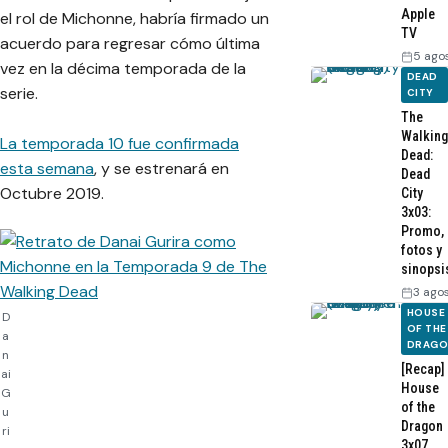
Apple
el rol de Michonne, habría firmado un
TV
acuerdo para regresar cómo última
5 ago
vez en la décima temporada de la
DEAD
serie.
CITY
The
Walking
La temporada 10 fue confirmada
Dead:
esta semana
, y se estrenará en
Dead
Octubre 2019.
City
3x03:
Promo,
fotos y
sinopsi
3 ago
HOUSE
D
OF THE
a
DRAG
n
[Recap]
ai
House
G
of the
u
Dragon
ri
3x07