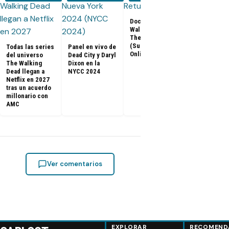
Documental The
Walking Dead:
Los últimos
The Return
capítulos de
(Subtitulado
Todas las series
Panel en vivo de
Walking Dea
Online)
del universo
Dead City y Daryl
llegan a Netf
The Walking
Dixon en la
Latinoaméri
Dead llegan a
NYCC 2024
Netflix en 2027
tras un acuerdo
millonario con
AMC
Ver comentarios
EXPLORAR
RECOMEND