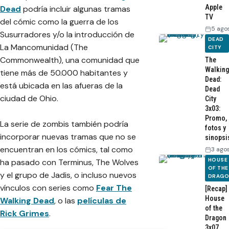
Apple
Dead
podría incluir algunas tramas
TV
del cómic como la guerra de los
5 ago
Susurradores y/o la introducción de
DEAD
La Mancomunidad (The
CITY
Commonwealth), una comunidad que
The
Walking
tiene más de 50.000 habitantes y
Dead:
está ubicada en las afueras de la
Dead
ciudad de Ohio.
City
3x03:
Promo,
La serie de zombis también podría
fotos y
incorporar nuevas tramas que no se
sinopsi
encuentran en los cómics, tal como
3 ago
HOUSE
ha pasado con Terminus, The Wolves
OF THE
y el grupo de Jadis, o incluso nuevos
DRAG
vínculos con series como
Fear The
[Recap]
House
Walking Dead
, o las
películas de
of the
Rick Grimes
.
Dragon
3x07