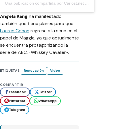
Una publicación compartida por Carlost.net 📺 (@carlostnet)
el
6 de
Angela Kang
ha manifestado
también que tiene planes para que
Lauren Cohan
regrese a la serie en el
papel de Maggie, ya que actualmente
se encuentra protagonizando la
serie de ABC, «Whiskey Cavalier».
ETIQUETAS
Renovación
Video
COMPARTIR
Facebook
Twitter
Pinterest
WhatsApp
Telegram