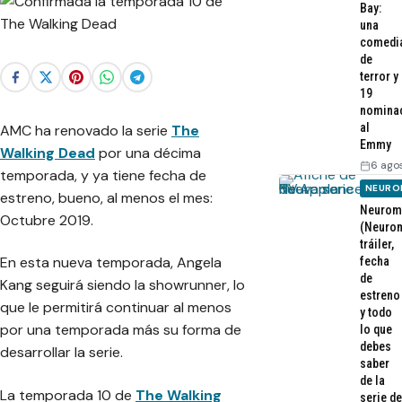
Bay:
una
comedi
de
terror y
19
nomina
al
AMC ha renovado la serie
The
Emmy
Walking Dead
por una décima
6 ago
temporada, y ya tiene fecha de
NEURO
estreno, bueno, al menos el mes:
Neurom
Octubre 2019.
(Neurom
tráiler,
En esta nueva temporada, Angela
fecha
de
Kang seguirá siendo la showrunner, lo
estreno
que le permitirá continuar al menos
y todo
por una temporada más su forma de
lo que
debes
desarrollar la serie.
saber
de la
La temporada 10 de
The Walking
serie de