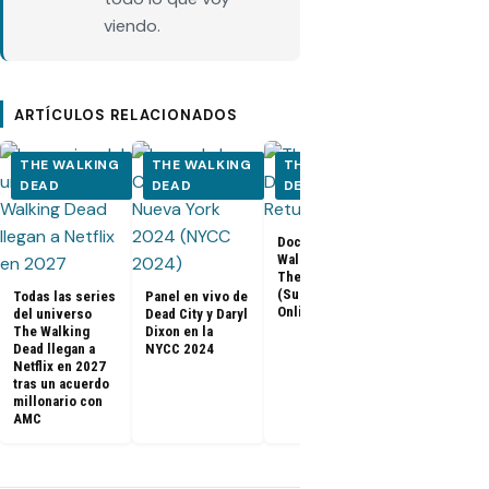
viendo.
ARTÍCULOS RELACIONADOS
THE WALKING
THE WALKING
THE WALKING
THE WALK
DEAD
DEAD
DEAD
DEAD
Documental The
Walking Dead:
Los últimos
The Return
capítulos de
(Subtitulado
Todas las series
Panel en vivo de
Walking Dea
Online)
del universo
Dead City y Daryl
llegan a Netf
The Walking
Dixon en la
Latinoaméri
Dead llegan a
NYCC 2024
Netflix en 2027
tras un acuerdo
millonario con
AMC