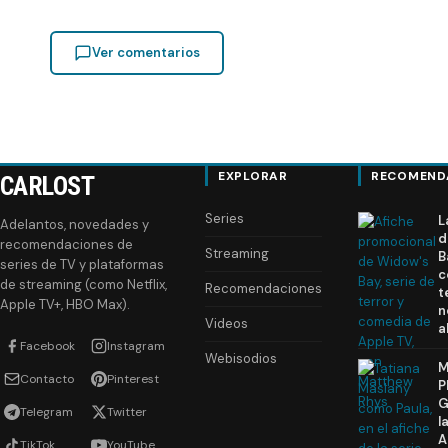
Ver comentarios
EXPLORAR
RECOMEND
CARLOST
Series
L
Adelantos, novedades y
d
recomendaciones de
Streaming
B
series de TV y plataformas
c
de streaming (como Netflix,
Recomendaciones
t
Apple TV+, HBO Max).
n
Videos
a
Facebook
Instagram
Webisodios
M
Contacto
Pinterest
P
G
Telegram
Twitter
l
A
TikTok
YouTube