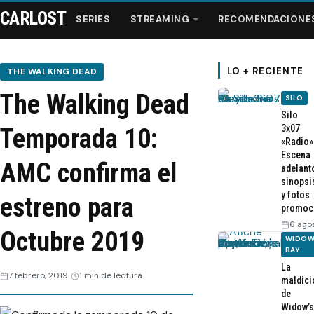
CARLOST
SERIES
STREAMING
RECOMENDACIONE
LO + RECIENTE
THE WALKING DEAD
The Walking Dead
SILO
Series
Silo
3x07
Temporada 10:
«Radio»
Streaming
Escena
AMC confirma el
adelant
sinopsi
Recomendaciones
y fotos
estreno para
promoc
Videos
6 ago
Octubre 2019
WIDOW
BAY
Webisodios
La
7 febrero, 2019
1 min de lectura
maldici
de
Widow’s