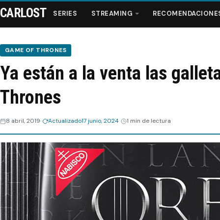
CARLOST
SERIES
STREAMING
RECOMENDACIONE
GAME OF THRONES
Ya están a la venta las galle
Series
Thrones
Streaming
8 abril, 2019
Actualizado
17 junio, 2024
1 min de lectura
Recomendaciones
Videos
Webisodios