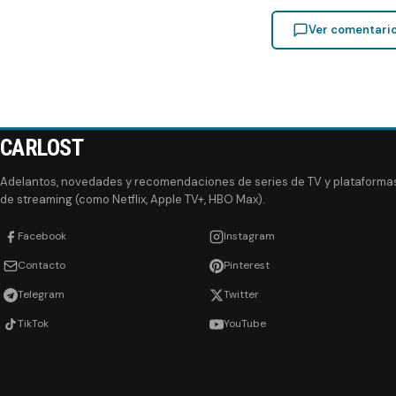
Ver comentari
CARLOST
Adelantos, novedades y recomendaciones de series de TV y plataforma
de streaming (como Netflix, Apple TV+, HBO Max).
Facebook
Instagram
Contacto
Pinterest
Telegram
Twitter
TikTok
YouTube