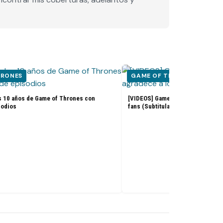
HRONES
GAME OF THRONES
s 10 años de Game of Thrones con
[VIDEOS] Game of Thrones: El ele
sodios
fans (Subtitulado)