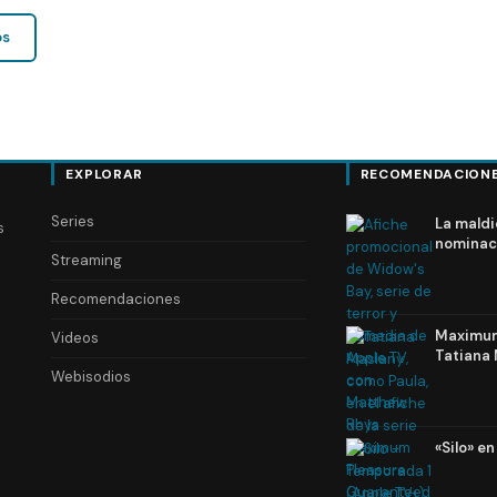
os
EXPLORAR
RECOMENDACION
Series
La maldi
s
nominac
Streaming
Recomendaciones
Maximum 
Videos
Tatiana 
Webisodios
«Silo» e