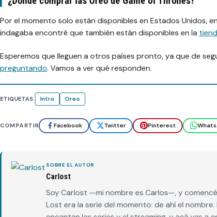
¿Dónde comprar las Oreo de Game of Thrones?
Por el momento solo están disponibles en Estados Unidos, e
indagaba encontré que también están disponibles en la
tien
Esperemos que lleguen a otros países pronto, ya que de segu
preguntando
. Vamos a ver qué responden.
ETIQUETAS
Intro
Oreo
COMPARTIR
Facebook
Twitter
Pinterest
Whats
SOBRE EL AUTOR
Carlost
Soy Carlost —mi nombre es Carlos—, y comencé 
Lost era la serie del momento: de ahí el nombr
encantan las series y el streaming, y acá vas a 