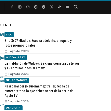
Buscar
CIENTE
SILO
Silo 3x07 «Radio»: Escena adelanto, sinopsis y
fotos promocionales
6 agosto, 2026
WIDOW'S BAY
La maldición de Widow’s Bay: una comedia de terror
y 19 nominaciones al Emmy
6 agosto, 2026
NEUROMANCER
Neuromancer (Neuromante): tráiler, fecha de
estreno y todo lo que debes saber de la serie de
Apple TV
5 agosto, 2026
DEAD CITY