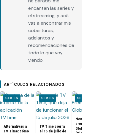
he parado: me
encantan las series y
el streaming, y acá
vas a encontrar mis
coberturas,
adelantos y
recomendaciones de
todo lo que voy
viendo.
ARTÍCULOS RELACIONADOS
SERIES
SERIES
SERIES
SERIES
Nominados a los
El Juego del
premios Golden
Calamar:
Alternativas a
TV Time cierra
Globes 2025
Temporada 2 
TV Time: cómo
el 15 de julio de