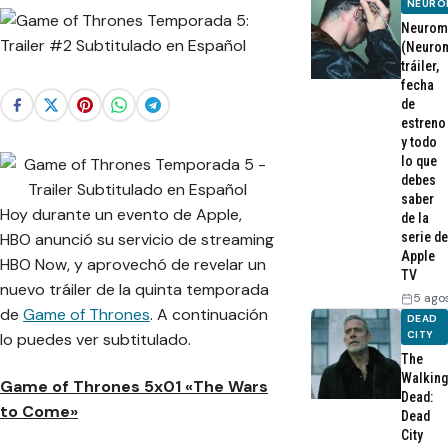
NEURO
Neurom
(Neurom
tráiler,
fecha
de
estreno
y todo
lo que
debes
saber
Hoy durante un evento de Apple,
de la
HBO anunció su servicio de streaming
serie de
Apple
HBO Now
, y aprovechó de revelar un
TV
nuevo tráiler de la quinta temporada
5 ago
de
Game of Thrones
. A continuación
DEAD
CITY
lo puedes ver subtitulado.
The
Walking
Game of Thrones 5x01 «The Wars
Dead:
to Come»
Dead
City