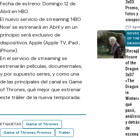
3x03:
Fecha de estreno: Domingo 12 de
Promo,
Abril en HBO.
fotos y
El nuevo servicio de streaming ‘HBO
sinopsi
Now’ se estrenará en Abril y en un
3 ago
HOUSE
principio será exclusivo de
OF THE
dispositivos Apple (Apple TV, iPad ,
DRAG
iPhone).
[Recap]
House
En el servicio de streaming se
of the
estrenarán películas, documentales,
Dragon
y por supuesto series, y como una
3x07
«The
de las principales del canal es Game
Dragon
of Thrones, qué mejor que estrenar
in
este tráiler de la nueva temporada:
Winter»:
qué
pasó,
análisis
y detrás
ETIQUETAS
Game of Thrones
de
Game of Thrones Promos
Trailer
escena