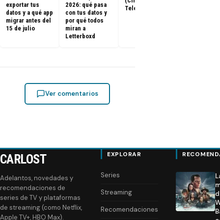
(Cine y
ya tienen fe
exportar tus
2026: qué pasa
Televisión)
de estreno
datos y a qué app
con tus datos y
migrar antes del
por qué todos
15 de julio
miran a
Letterboxd
Ver comentarios
EXPLORAR
RECOMEND
CARLOST
Series
L
Adelantos, novedades y
m
recomendaciones de
Streaming
d
series de TV y plataformas
W
de streaming (como Netflix,
Recomendaciones
B
Apple TV+, HBO Max).