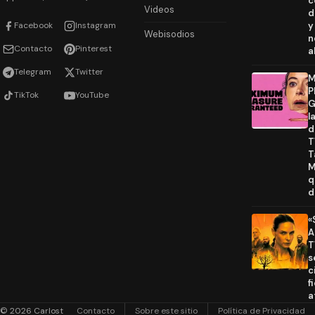
c
Videos
d
Facebook
Instagram
y
Webisodios
n
Contacto
Pinterest
a
Telegram
Twitter
M
P
TikTok
YouTube
G
l
d
T
T
M
q
d
«
A
T
s
c
f
a
© 2026 Carlost
Contacto
Sobre este sitio
Política de Privacidad