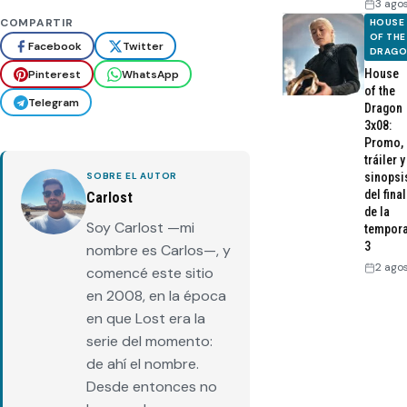
3 ago
COMPARTIR
HOUSE
OF THE
Facebook
Twitter
DRAG
House
Pinterest
WhatsApp
of the
Telegram
Dragon
3x08:
Promo,
tráiler y
sinopsi
SOBRE EL AUTOR
del final
Carlost
de la
Soy Carlost —mi
tempor
3
nombre es Carlos—, y
2 ago
comencé este sitio
en 2008, en la época
en que Lost era la
serie del momento:
de ahí el nombre.
Desde entonces no