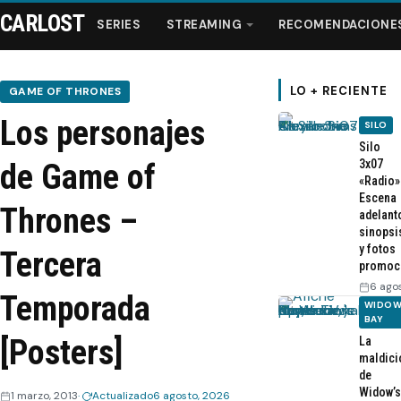
CARLOST
SERIES
STREAMING
RECOMENDACIONE
LO + RECIENTE
GAME OF THRONES
Los personajes
SILO
Series
Silo
3x07
de Game of
«Radio»
Streaming
Escena
Thrones –
adelant
sinopsi
Recomendaciones
y fotos
Tercera
promoc
Videos
6 ago
Temporada
WIDOW
BAY
Webisodios
[Posters]
La
maldici
de
Widow’s
1 marzo, 2013
Actualizado
6 agosto, 2026