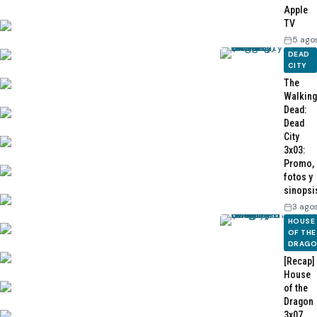
Apple
TV
5 ago
DEAD
CITY
The
Walking
Dead:
Dead
City
3x03:
Promo,
fotos y
sinopsi
3 ago
HOUSE
OF THE
DRAG
[Recap]
House
of the
Dragon
3x07