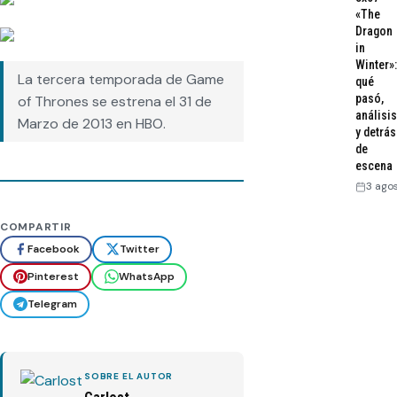
«The
Dragon
in
Winter»:
La tercera temporada de Game
qué
pasó,
of Thrones se estrena el 31 de
análisis
Marzo de 2013 en HBO.
y detrás
de
escena
3 ago
COMPARTIR
Facebook
Twitter
Pinterest
WhatsApp
Telegram
SOBRE EL AUTOR