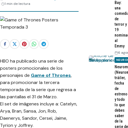
Bay:
1 min de lectura
una
comedi
de
terror y
19
nomina
al
Emmy
6 ago
HBO ha publicado una serie de
NEURO
Neurom
posters promocionales de los
(Neurom
personajes de
Game of Thrones
,
tráiler,
para promocionar la tercera
fecha
de
temporada de la serie que regresa a
estreno
las pantallas el 31 de Marzo.
y todo
El set de imágenes incluye a: Catelyn,
lo que
Arya, Bran, Sansa, Jon, Rob,
debes
saber
Daenerys, Sandor, Cersei, Jaime,
de la
Tyrion y Joffrey.
serie de