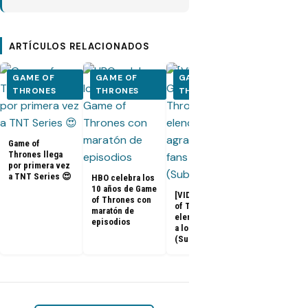
ARTÍCULOS RELACIONADOS
GAME OF
GAME OF
GAME OF
GAME OF
THRONES
THRONES
THRONES
THRONES
Adelanto del
documental 
Game of
Game of
Thrones: «La
Thrones llega
Última Guard
por primera vez
a TNT Series 😍
HBO celebra los
10 años de Game
[VIDEOS] Game
of Thrones con
of Thrones: El
maratón de
elenco agradece
episodios
a los fans
(Subtitulado)