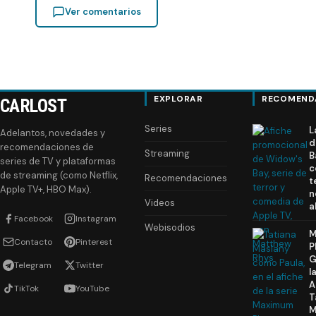
Ver comentarios
EXPLORAR
RECOMEND
CARLOST
Series
L
Adelantos, novedades y
d
recomendaciones de
Streaming
B
series de TV y plataformas
c
de streaming (como Netflix,
Recomendaciones
t
Apple TV+, HBO Max).
n
Videos
a
Facebook
Instagram
Webisodios
M
Contacto
Pinterest
P
G
Telegram
Twitter
l
A
TikTok
YouTube
T
M