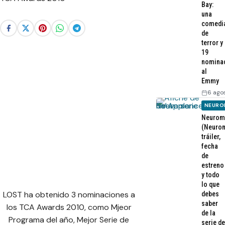
Bay:
una
comedi
de
terror y
19
nomina
al
Emmy
6 ago
NEURO
Neurom
(Neurom
tráiler,
fecha
de
estreno
y todo
lo que
LOST ha obtenido 3 nominaciones a
debes
saber
los TCA Awards 2010, como Mjeor
de la
Programa del año, Mejor Serie de
serie de