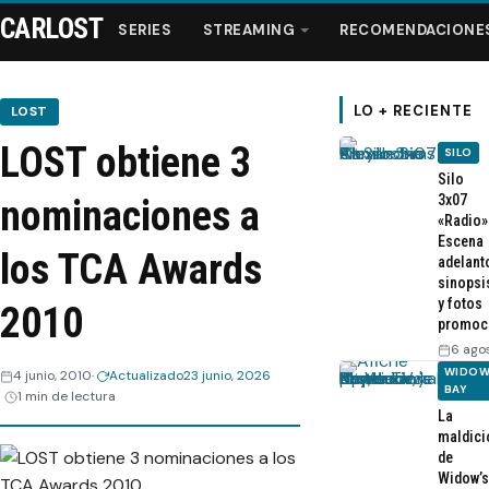
CARLOST
SERIES
STREAMING
RECOMENDACIONE
LO + RECIENTE
LOST
LOST obtiene 3
SILO
Series
Silo
3x07
nominaciones a
«Radio»
Streaming
Escena
los TCA Awards
adelant
sinopsi
Recomendaciones
y fotos
2010
promoc
Videos
6 ago
WIDOW
4 junio, 2010
Actualizado
23 junio, 2026
BAY
1 min de lectura
Webisodios
La
maldici
de
Widow’s