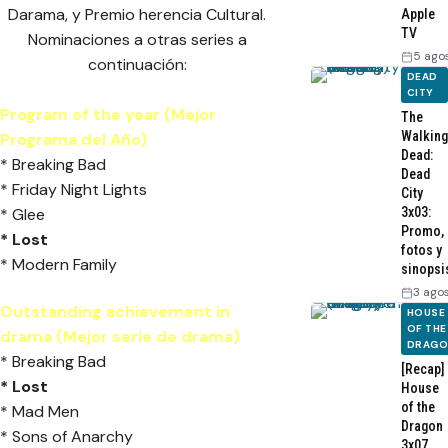
Darama, y Premio herencia Cultural.
Apple
TV
Nominaciones a otras series a
5 ago
continuación:
DEAD
CITY
Program of the year (Mejor
The
Walking
Programa del Año)
Dead:
* Breaking Bad
Dead
* Friday Night Lights
City
* Glee
3x03:
Promo,
* Lost
fotos y
* Modern Family
sinopsi
3 ago
Outstanding achievement in
HOUSE
OF THE
drama (Mejor serie de drama)
DRAG
* Breaking Bad
[Recap]
* Lost
House
of the
* Mad Men
Dragon
* Sons of Anarchy
3x07