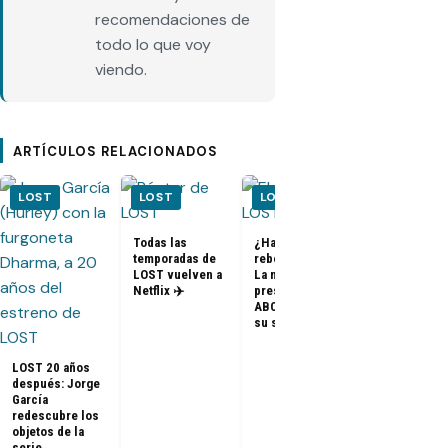
recomendaciones de
todo lo que voy
viendo.
ARTÍCULOS RELACIONADOS
LOST
LOST
LOST
LOST
Todas las
¿Habrá un
temporadas de
reboot de Lost?
FOTOS + VID
LOST vuelven a
La nueva
– Elenco de 
Netflix ✈️
presidenta de
en el PaleyF
ABC dice que es
2014
su sueño
LOST 20 años
después: Jorge
García
redescubre los
objetos de la
serie