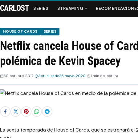
CARLOST
SERIES
STREAMING
RECOMENDACIONE
HOUSE OF CARDS
SERIES
Netflix cancela House of Car
Series
polémica de Kevin Spacey
Streaming
30 octubre, 2017
Actualizado
26 mayo, 2020
1 min de lectura
Recomendaciones
Videos
Webisodios
La sexta temporada de House of Cards, que se estrenará el 20
serie.