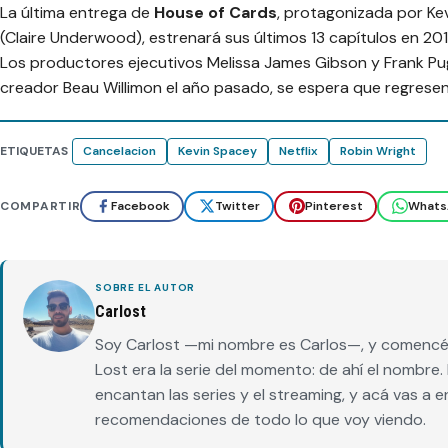
La última entrega de
House of Cards
, protagonizada por Ke
(Claire Underwood), estrenará sus últimos 13 capítulos en 201
Los productores ejecutivos Melissa James Gibson y Frank Pug
creador Beau Willimon el año pasado, se espera que regrese
ETIQUETAS
Cancelacion
Kevin Spacey
Netflix
Robin Wright
COMPARTIR
Facebook
Twitter
Pinterest
Whats
SOBRE EL AUTOR
Carlost
Soy Carlost —mi nombre es Carlos—, y comencé 
Lost era la serie del momento: de ahí el nombr
encantan las series y el streaming, y acá vas a 
recomendaciones de todo lo que voy viendo.