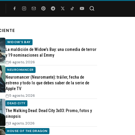
Buscar
CIENTE
WIDOW'S BAY
La maldición de Widow’s Bay: una comedia de terror
y 19 nominaciones al Emmy
6 agosto, 2026
NEUROMANCER
Neuromancer (Neuromante): tráiler, fecha de
estreno y todo lo que debes saber de la serie de
Apple TV
5 agosto, 2026
DEAD CITY
The Walking Dead: Dead City 3x03: Promo, fotos y
sinopsis
3 agosto, 2026
HOUSE OF THE DRAGON