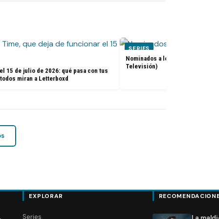
SERIES
Nominados a los premios Golden 
Televisión)
el 15 de julio de 2026: qué pasa con tus
 todos miran a Letterboxd
os
EXPLORAR
RECOMENDACION
Series
La maldi