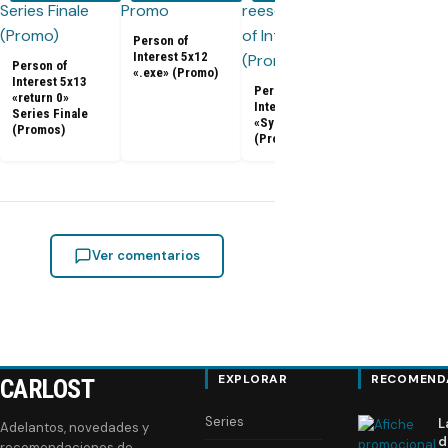
Person of
Person of
Interest 5x12
Interest 5x0
Person of
«.exe» (Promo)
5x10 (Promo
Interest 5x13
Person of
«return 0»
Interest 5x11
Series Finale
«Synecdoche»
(Promos)
(Promo)
Ver comentarios
EXPLORAR
RECOMEND
CARLOST
Series
L
Adelantos, novedades y
d
recomendaciones de