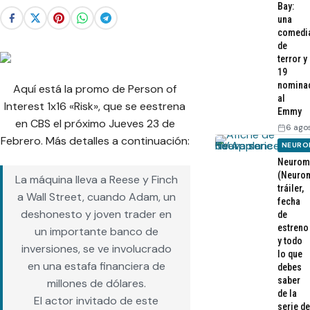
Bay:
una
comedi
de
terror y
19
nomina
Aquí está la promo de Person of
al
Interest 1x16 «Risk», que se eestrena
Emmy
en CBS el próximo Jueves 23 de
6 ago
Febrero. Más detalles a continuación:
NEURO
Neurom
(Neurom
La máquina lleva a Reese y Finch
tráiler,
a Wall Street, cuando Adam, un
fecha
deshonesto y joven trader en
de
estreno
un importante banco de
y todo
inversiones, se ve involucrado
lo que
en una estafa financiera de
debes
saber
millones de dólares.
de la
El actor invitado de este
serie de