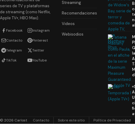
Streaming
B
series de TV y plataformas
c
de streaming (como Netflix,
Recomendaciones
t
Apple TV+, HBO Max).
n
Videos
a
Facebook
Instagram
Webisodios
M
Contacto
Pinterest
P
G
Telegram
Twitter
l
A
TikTok
YouTube
T
M
d
«
A
U
c
f
a
© 2026 Carlost
Contacto
Sobre este sitio
Política de Privacidad