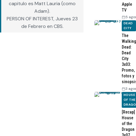
capitulo es Matt Lauria (como
Apple
TV
Adam).
5 ago
PERSON OF INTEREST, Jueves 23
DEAD
de Febrero en CBS.
CITY
The
Walking
Dead:
Dead
City
3x03:
Promo,
fotos y
sinopsi
3 ago
HOUSE
OF THE
DRAG
[Recap]
House
of the
Dragon
3x07