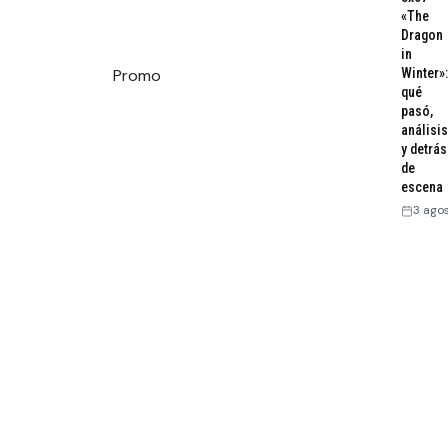
«The
Dragon
in
Winter»:
Promo
qué
pasó,
análisis
y detrás
de
escena
3 ago