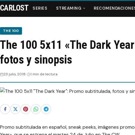
CARLOST
SERIES
STREAMING
RECOMENDACIONE
THE 100
The 100 5x11 «The Dark Year
Series
fotos y sinopsis
Streaming
23 julio, 2018
1 min de lectura
Recomendaciones
Videos
Webisodios
Promo subtitulada en español, sneak peeks, imágenes promoc
Year», que se estrena el martes 24 de Julio en The CW.