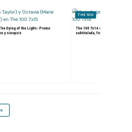
THE 100
he Dying of the Light»: Promo
The 100 7x14 «A Sort of Homeco
tos y sinopsis
subtitulada, fotos y sinopsis
os