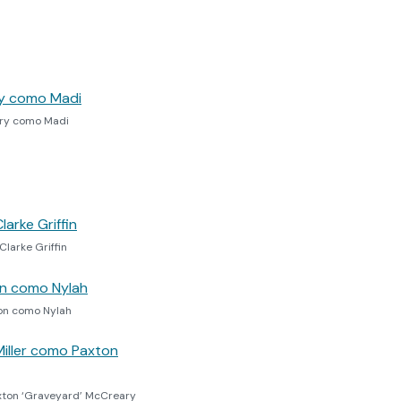
nery como Madi
Clarke Griffin
mon como Nylah
Paxton ‘Graveyard’ McCreary