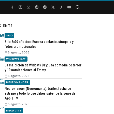
Buscar
CIENTE
SILO
Silo 3x07 «Radio»: Escena adelanto, sinopsis y
fotos promocionales
6 agosto, 2026
WIDOW'S BAY
La maldición de Widow’s Bay: una comedia de terror
y 19 nominaciones al Emmy
6 agosto, 2026
NEUROMANCER
Neuromancer (Neuromante): tráiler, fecha de
estreno y todo lo que debes saber de la serie de
Apple TV
5 agosto, 2026
DEAD CITY