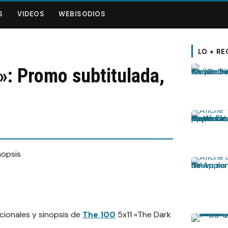
S
VIDEOS
WEBISODIOS
LO + RE
»: Promo subtitulada,
ionales y sinopsis de
The 100
5x11 «The Dark