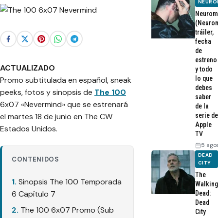
NEURO
Neurom
(Neurom
tráiler,
fecha
de
estreno
ACTUALIZADO
y todo
lo que
Promo subtitulada en español, sneak
debes
peeks, fotos y sinopsis de
The 100
saber
6x07 «
Nevermind
» que se estrenará
de la
el martes 18 de junio en The CW
serie de
Apple
Estados Unidos.
TV
5 ago
DEAD
CONTENIDOS
CITY
The
Sinopsis The 100 Temporada
Walking
6 Capítulo 7
Dead:
Dead
The 100 6x07 Promo (Sub
City