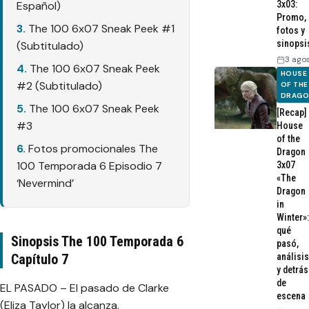
Español)
3x03:
Promo,
The 100 6x07 Sneak Peek #1
fotos y
sinopsi
(Subtitulado)
3 ago
The 100 6x07 Sneak Peek
HOUSE
#2 (Subtitulado)
OF THE
DRAG
The 100 6x07 Sneak Peek
[Recap]
#3
House
of the
Fotos promocionales The
Dragon
100 Temporada 6 Episodio 7
3x07
«The
‘Nevermind’
Dragon
in
Winter»:
qué
Sinopsis The 100 Temporada 6
pasó,
Capítulo 7
análisis
y detrás
de
EL PASADO – El pasado de Clarke
escena
(Eliza Taylor) la alcanza.