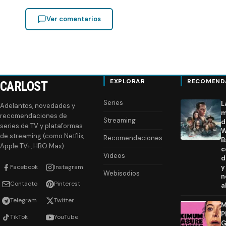
Ver comentarios
EXPLORAR
RECOMEND
CARLOST
Series
L
Adelantos, novedades y
m
recomendaciones de
Streaming
d
series de TV y plataformas
W
de streaming (como Netflix,
Recomendaciones
B
Apple TV+, HBO Max).
c
Videos
d
Facebook
Instagram
y
Webisodios
n
Contacto
Pinterest
a
Telegram
Twitter
M
P
TikTok
YouTube
G