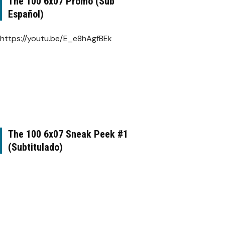
The 100 6x07 Promo (Sub
Español)
https://youtu.be/E_e8hAgfBEk
The 100 6x07 Sneak Peek #1
(Subtitulado)