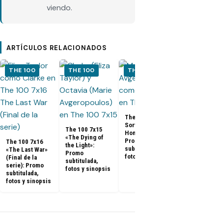
viendo.
ARTÍCULOS RELACIONADOS
THE 100
THE 100
THE 100
THE 100
The 100 7x1
«Blood Giant
Promo
The 100 7x14 «A
subtitulada,
Sort of
The 100 7x15
fotos y sino
Homecoming»:
«The Dying of
Promo
The 100 7x16
the Light»:
subtitulada,
«The Last War»
Promo
fotos y sinopsis
(Final de la
subtitulada,
serie): Promo
fotos y sinopsis
subtitulada,
fotos y sinopsis