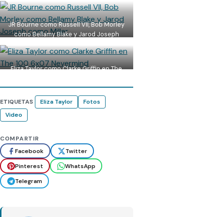
607
JR Bourne como Russell VII, Bob Morley
como Bellamy Blake y Jarod Joseph
como Miller
Eliza Taylor como Clarke Griffin en The
100 Temporada 6 Capitulo 7 Nevermind
ETIQUETAS
Eliza Taylor
Fotos
Video
COMPARTIR
Facebook
Twitter
Pinterest
WhatsApp
Telegram