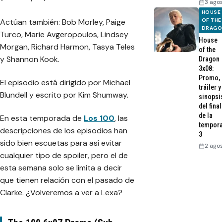
3 ago
HOUSE
Actúan también: Bob Morley, Paige
OF THE
DRAG
Turco, Marie Avgeropoulos, Lindsey
House
Morgan, Richard Harmon, Tasya Teles
of the
y Shannon Kook.
Dragon
3x08:
Promo,
El episodio está dirigido por Michael
tráiler y
Blundell y escrito por Kim Shumway.
sinopsi
del final
de la
En esta temporada de
Los 100
, las
tempor
descripciones de los episodios han
3
sido bien escuetas para así evitar
2 ago
cualquier tipo de spoiler, pero el de
esta semana solo se limita a decir
que tienen relación con el pasado de
Clarke. ¿Volveremos a ver a Lexa?