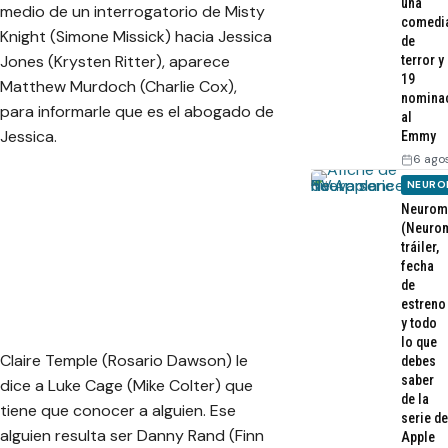
una
medio de un interrogatorio de Misty
comedi
Knight (Simone Missick) hacia Jessica
de
Jones (Krysten Ritter), aparece
terror y
19
Matthew Murdoch (Charlie Cox),
nomina
para informarle que es el abogado de
al
Jessica.
Emmy
6 ago
NEURO
Neurom
(Neurom
tráiler,
fecha
de
estreno
y todo
lo que
Claire Temple (Rosario Dawson) le
debes
saber
dice a Luke Cage (Mike Colter) que
de la
tiene que conocer a alguien. Ese
serie de
alguien resulta ser Danny Rand (Finn
Apple