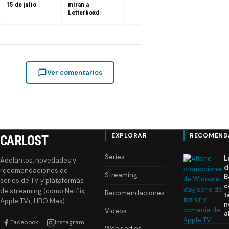
15 de julio
miran a
Letterboxd
Ver comentarios
EXPLORAR
RECOMEND
CARLOST
Series
L
Adelantos, novedades y
d
recomendaciones de
Streaming
B
series de TV y plataformas
c
de streaming (como Netflix,
Recomendaciones
t
Apple TV+, HBO Max).
n
Videos
a
Facebook
Instagram
Webisodios