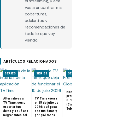
el streaming, y acá
vas a encontrar mis
coberturas,
adelantos y
recomendaciones de
todo lo que voy
viendo.
ARTÍCULOS RELACIONADOS
SERIES
SERIES
SERIES
SERIES
Nominados a los
El Juego del
premios Golden
Calamar:
Alternativas a
TV Time cierra
Globes 2025
Temporada 2 
TV Time: cómo
el 15 de julio de
(Cine y
ya tienen fe
exportar tus
2026: qué pasa
Televisión)
de estreno
datos y a qué app
con tus datos y
migrar antes del
por qué todos