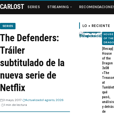
CARLOST
SERIES
STREAMING
RECOMENDACIONE
LO + RECIENTE
SERIES
The Defenders:
HOUSE
Series
OF THE
DRAG
Tráiler
[Recap]
Streaming
House
of the
subtitulado de la
Dragon
Recomendaciones
3x08
nueva serie de
«The
Treaso
Videos
at
Netflix
Tumblet
qué
Webisodios
pasó,
3 mayo, 2017
Actualizado
1 agosto, 2026
análisis
1 min de lectura
y detrás
de