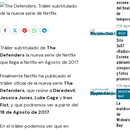
escena
del final
de
tempor
9 ago
SILO
Silo
3x07
Tráiler subtitulado de
The
«Radio»
Defenders
la nueva serie de Netflix
Escena
que llega a Netflix en Agosto de 2017.
adelant
sinopsi
y fotos
Finalmente Netflix ha publicado el
promoc
tráiler oficial de la nueva serie
The
6 ago
Defenders
, que reúne a
Daredevil
,
WIDOW
BAY
Jessica Jones
,
Luke Cage
y
Iron
La
Fist
, y que podremos ver a partir del
maldici
18 de Agosto de 2017
.
de
Widow’s
En el tráiler podemos ver que en
Bay: