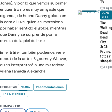
TV
Jones), y por lo que vemos su primer
5 ago
encuentro no es muy amigable que
DEAD
digamos, de hecho Danny golpea en
CITY
la cara a Luke, quien se impresiona
The
por haber sentido el golpe, mientras
Walking
Dead:
que Danny se sorprende por la
Dead
dureza de la piel de Luke.
City
3x03:
Promo,
En el tráiler también podemos ver el
fotos y
debut de la actriz Sigourney Weaver,
sinopsi
quien interpretará a una misteriosa
3 ago
villana llamada Alexandra.
ETIQUETAS
Netflix
Recomendaciones
The Defenders
COMPARTIR