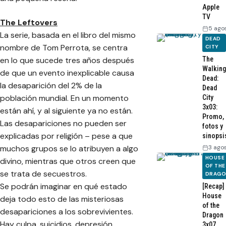
Apple
TV
The Leftovers
5 ago
La serie, basada en el libro del mismo
DEAD
nombre de Tom Perrota, se centra
CITY
en lo que sucede tres años después
The
Walking
de que un evento inexplicable causa
Dead:
la desaparición del 2% de la
Dead
población mundial. En un momento
City
3x03:
están ahí, y al siguiente ya no están.
Promo,
Las desapariciones no pueden ser
fotos y
explicadas por religión – pese a que
sinopsi
muchos grupos se lo atribuyen a algo
3 ago
HOUSE
divino, mientras que otros creen que
OF THE
se trata de secuestros.
DRAG
Se podrán imaginar en qué estado
[Recap]
House
deja todo esto de las misteriosas
of the
desapariciones a los sobrevivientes.
Dragon
Hay culpa, suicidios, depresión,
3x07