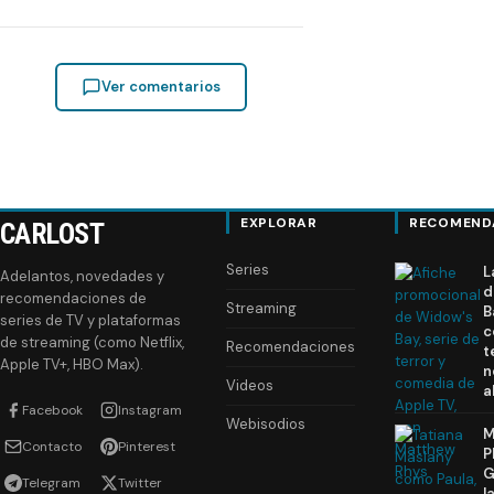
Ver comentarios
EXPLORAR
RECOMEND
CARLOST
Series
L
Adelantos, novedades y
d
recomendaciones de
Streaming
B
series de TV y plataformas
c
de streaming (como Netflix,
Recomendaciones
t
Apple TV+, HBO Max).
n
Videos
a
Facebook
Instagram
Webisodios
M
Contacto
Pinterest
P
G
Telegram
Twitter
l