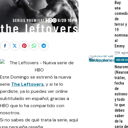
Bay:
una
comedi
de
terror y
19
nomina
al
Emmy
6 ago
NEURO
Neurom
(Neurom
Este Domingo se estrenó la nueva
tráiler,
fecha
serie
The Leftovers
, y si te lo
de
perdiste, ya lo puedes ver online
estreno
subtitulado en español, gracias a
y todo
lo que
HBO que lo ha compartido con
debes
nosotros.
saber
Si no sabes de qué trata la serie, aquí
de la
una pequeña reseña:
serie de