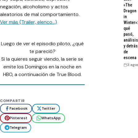
«The
negación, alcoholismo y actos
Dragon
aleatorios de mal comportamiento.
in
Ver más (Trailer, elenco…)
Winter»:
qué
pasó,
análisis
Luego de ver el episodio piloto, ¿qué
y detrás
te pareció?
de
escena
Si la quieres seguir viendo, la serie se
3 ago
emite los Domingos en la noche en
HBO, a continuación de True Blood.
COMPARTIR
Facebook
Twitter
Pinterest
WhatsApp
Telegram