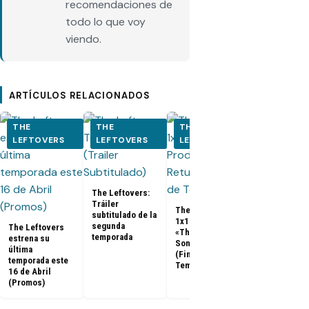
recomendaciones de
todo lo que voy
viendo.
ARTÍCULOS RELACIONADOS
THE
THE
THE
THE
LEFTOVERS
LEFTOVERS
LEFTOVERS
LEFTOVER
The Leftovers:
Tráiler
The Leftovers
The Leftove
subtitulado de la
1x10 Promo
1x09 «The
segunda
The Leftovers
«The Prodigal
Garveys at T
temporada
estrena su
Son Returns»
Best» Promo
última
(Final de
temporada este
Temporada)
16 de Abril
(Promos)