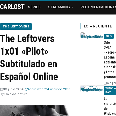
CARLOST
SERIES
STREAMING
RECOMENDACIONE
LO + RECIENTE
THE LEFTOVERS
The Leftovers
SILO
Series
Silo
3x07
1x01 «Pilot»
«Radio»
Streaming
Escena
Subtitulado en
adelant
sinopsi
Recomendaciones
y fotos
Español Online
promoc
Videos
6 ago
WIDOW
30 junio, 2014
Actualizado
24 octubre, 2015
BAY
1 min de lectura
Webisodios
La
maldici
de
Widow’s