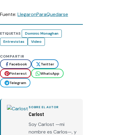
Fuente:
LlegaronParaQuedarse
ETIQUETAS
Dominic Monaghan
Entrevistas
Video
COMPARTIR
Facebook
Twitter
Pinterest
WhatsApp
Telegram
SOBRE EL AUTOR
Carlost
Soy Carlost —mi
nombre es Carlos—, y