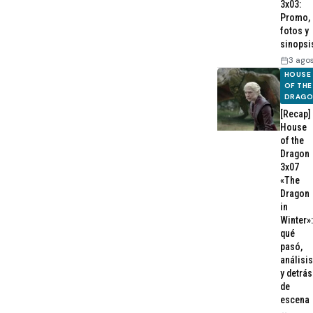
3x03:
Promo,
fotos y
sinopsi
3 ago
HOUSE
OF THE
DRAG
[Recap]
House
of the
Dragon
3x07
«The
Dragon
in
Winter»:
qué
pasó,
análisis
y detrás
de
escena