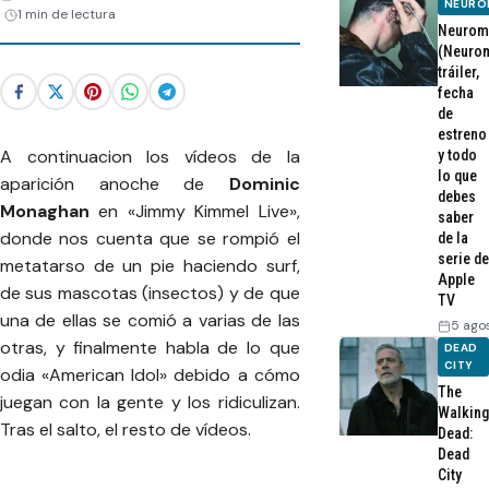
NEURO
1 min de lectura
Neurom
(Neurom
tráiler,
fecha
de
estreno
A continuacion los vídeos de la
y todo
lo que
aparición anoche de
Dominic
debes
Monaghan
en «Jimmy Kimmel Live»,
saber
donde nos cuenta que se rompió el
de la
serie de
metatarso de un pie haciendo surf,
Apple
de sus mascotas (insectos) y de que
TV
una de ellas se comió a varias de las
5 ago
otras, y finalmente habla de lo que
DEAD
CITY
odia «American Idol» debido a cómo
The
juegan con la gente y los ridiculizan.
Walking
Tras el salto, el resto de vídeos.
Dead:
Dead
City