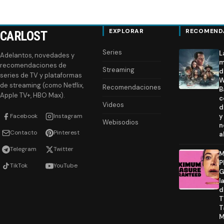
EXPLORAR
RECOMEND
CARLOST
Series
L
Adelantos, novedades y
m
recomendaciones de
Streaming
d
series de TV y plataformas
W
de streaming (como Netflix,
Recomendaciones
B
Apple TV+, HBO Max).
c
Videos
d
Facebook
Instagram
y
Webisodios
n
Contacto
Pinterest
a
Telegram
Twitter
M
P
TikTok
YouTube
G
l
d
T
T
M