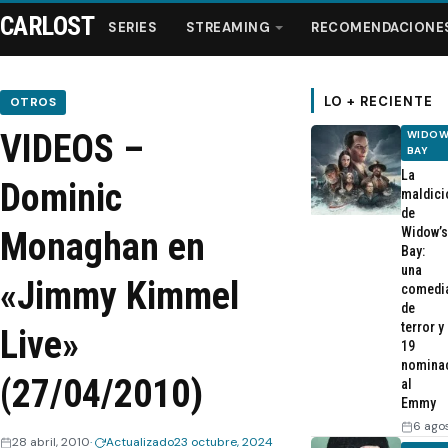
CARLOST
SERIES
STREAMING
RECOMENDACIONE
LO + RECIENTE
OTROS
VIDEOS –
WIDOW
Series
BAY
La
Dominic
maldici
Streaming
de
Widow’s
Monaghan en
Bay:
Recomendaciones
una
«Jimmy Kimmel
comedi
de
Videos
terror y
Live»
19
nomina
Webisodios
(27/04/2010)
al
Emmy
6 ago
28 abril, 2010
Actualizado
23 octubre, 2024