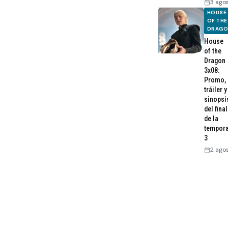
3 ago
HOUSE
OF THE
DRAG
House
of the
Dragon
3x08:
Promo,
tráiler y
sinopsi
del final
de la
tempor
3
2 ago