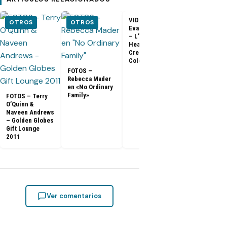
VIDEO –
VIDEO –
OTROS
OTROS
Evangeline Lilly
Entrevista a
– L’Oreal
Matthew Fox 
Healthy Look
ArsenalTV
Creme Gloss
Color [HD]
FOTOS –
Rebecca Mader
en «No Ordinary
Family»
FOTOS – Terry
O’Quinn &
Naveen Andrews
– Golden Globes
Gift Lounge
2011
Ver comentarios