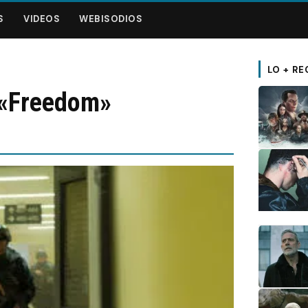
S
VIDEOS
WEBISODIOS
LO + RE
 «Freedom»