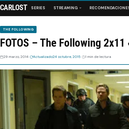
CARLOST
SERIES
STREAMING
RECOMENDACIONE
THE FOLLOWING
FOTOS – The Following 2x11
Series
29 marzo, 2014
Actualizado
24 octubre, 2015
1 min de lectura
Streaming
Recomendaciones
Videos
Webisodios