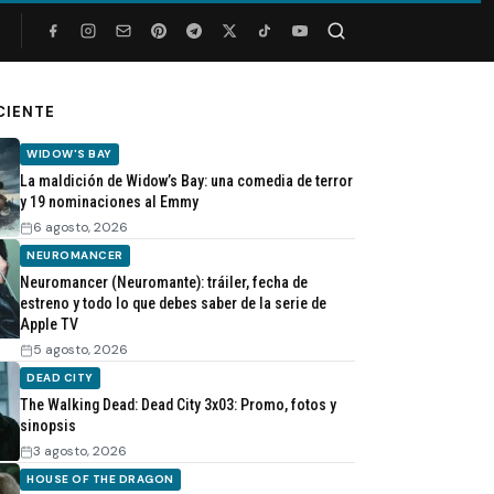
Buscar
CIENTE
WIDOW'S BAY
La maldición de Widow’s Bay: una comedia de terror
y 19 nominaciones al Emmy
6 agosto, 2026
NEUROMANCER
Neuromancer (Neuromante): tráiler, fecha de
estreno y todo lo que debes saber de la serie de
Apple TV
5 agosto, 2026
DEAD CITY
The Walking Dead: Dead City 3x03: Promo, fotos y
sinopsis
3 agosto, 2026
HOUSE OF THE DRAGON