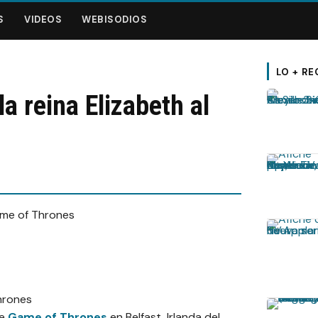
S
VIDEOS
WEBISODIOS
LO + RE
la reina Elizabeth al
de
Game of Thrones
en Belfast, Irlanda del