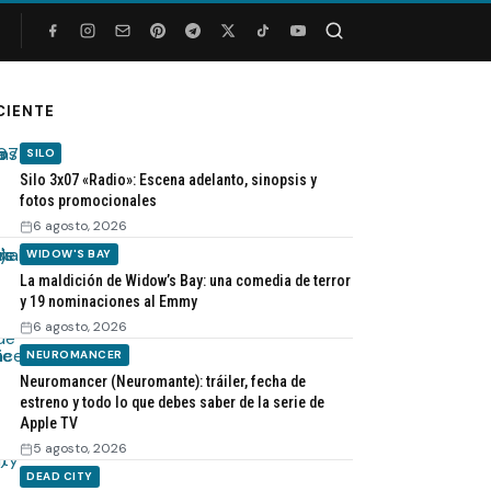
Buscar
CIENTE
SILO
Silo 3x07 «Radio»: Escena adelanto, sinopsis y
fotos promocionales
6 agosto, 2026
WIDOW'S BAY
La maldición de Widow’s Bay: una comedia de terror
y 19 nominaciones al Emmy
6 agosto, 2026
NEUROMANCER
Neuromancer (Neuromante): tráiler, fecha de
estreno y todo lo que debes saber de la serie de
Apple TV
5 agosto, 2026
DEAD CITY