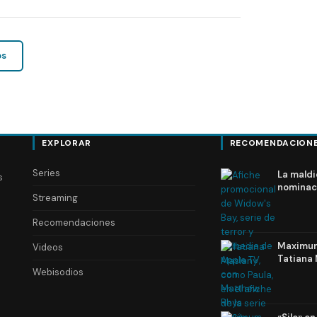
os
EXPLORAR
RECOMENDACION
Series
La maldi
s
nominac
Streaming
Recomendaciones
Maximum 
Videos
Tatiana 
Webisodios