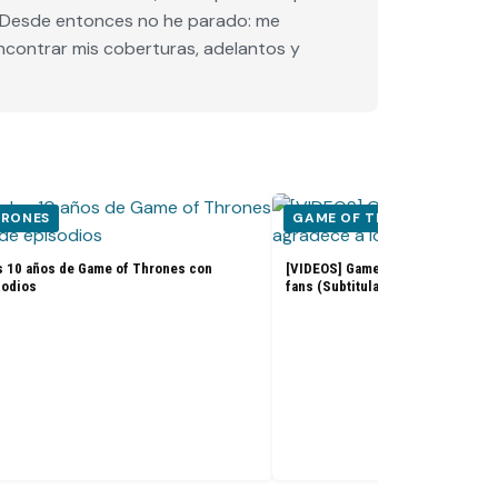
e. Desde entonces no he parado: me
encontrar mis coberturas, adelantos y
HRONES
GAME OF THRONES
s 10 años de Game of Thrones con
[VIDEOS] Game of Thrones: El ele
sodios
fans (Subtitulado)