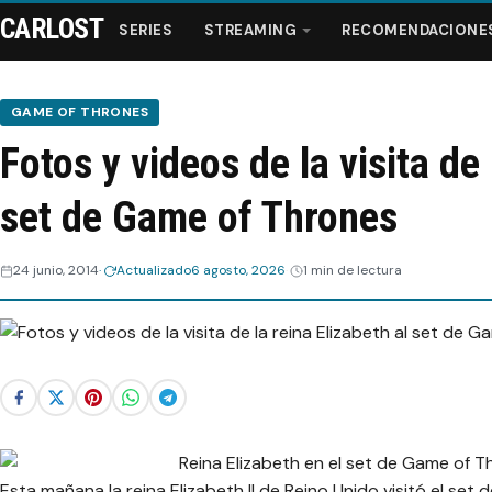
CARLOST
SERIES
STREAMING
RECOMENDACIONE
GAME OF THRONES
Fotos y videos de la visita de 
Series
set de Game of Thrones
Streaming
24 junio, 2014
Actualizado
6 agosto, 2026
1 min de lectura
Recomendaciones
Videos
Webisodios
Esta mañana la reina Elizabeth II de Reino Unido visitó el set 